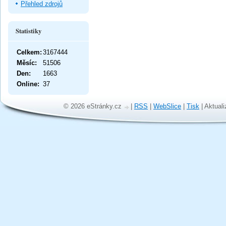
Přehled zdrojů
Statistiky
Celkem:
3167444
Měsíc:
51506
Den:
1663
Online:
37
© 2026 eStránky.cz
|
RSS
|
WebSlice
|
Tisk
|
Aktuali