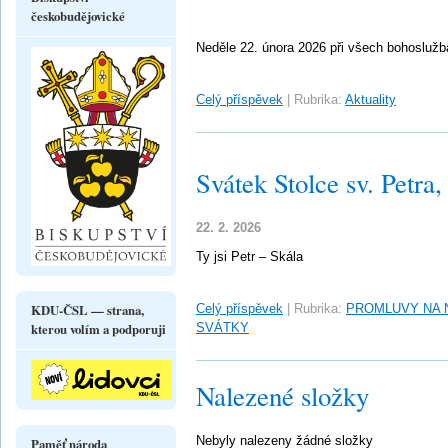
českobudějovické
Neděle 22. února 2026 při všech bohosluž
Celý příspěvek
|
Rubrika:
Aktuality
Svátek Stolce sv. Petra,
22. 2. 2026
Ty jsi Petr – Skála
KDU-ČSL — strana,
Celý příspěvek
|
Rubrika:
PROMLUVY NA 
kterou volím a podporuji
SVÁTKY
Nalezené složky
Nebyly nalezeny žádné složky
Paměť národa