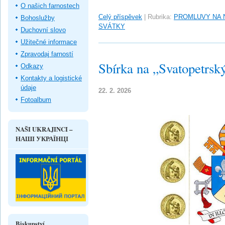
O našich farnostech
Celý příspěvek
|
Rubrika:
PROMLUVY NA 
Bohoslužby
SVÁTKY
Duchovní slovo
Užitečné informace
Zpravodaj farností
Sbírka na „Svatopetrský
Odkazy
Kontakty a logistické
údaje
22. 2. 2026
Fotoalbum
NAŠI UKRAJINCI –
НАШІ УКРАЇНЦІ
Biskupství