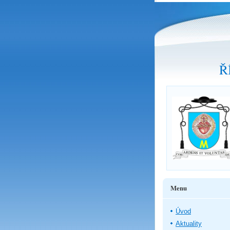
Ř
Menu
Úvod
Aktuality