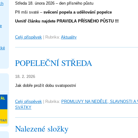
Středa 18. února 2026 – den přísného půstu
ch
Při mši svaté –
svěcení popela a udělování popelce
Uvnitř článku najdete PRAVIDLA PŘÍSNÉHO PŮSTU !!!
e
Celý příspěvek
|
Rubrika:
Aktuality
cké
POPELEČNÍ STŘEDA
18. 2. 2026
Jak dobře prožít dobu svatopostní
Celý příspěvek
|
Rubrika:
PROMLUVY NA NEDĚLE, SLAVNOSTI A
SVÁTKY
Nalezené složky