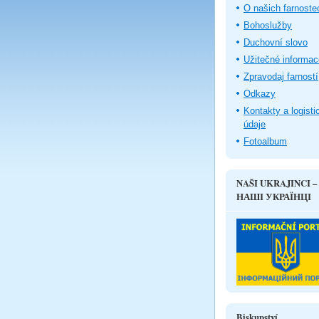
O našich farnoste
Bohoslužby
Duchovní slovo
Užitečné informac
Zpravodaj farností
Odkazy
Kontakty a logisti
údaje
Fotoalbum
NAŠI UKRAJINCI –
НАШІ УКРАЇНЦІ
Biskupství