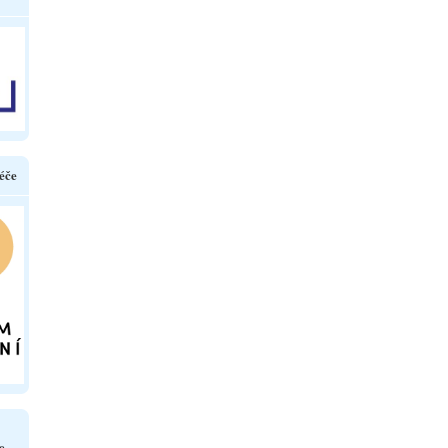
éče
e