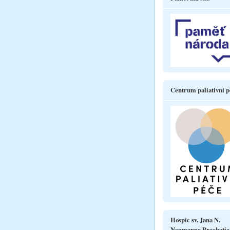
Centrum paliativní p
Hospic sv. Jana N.
Neumanna Prachatic