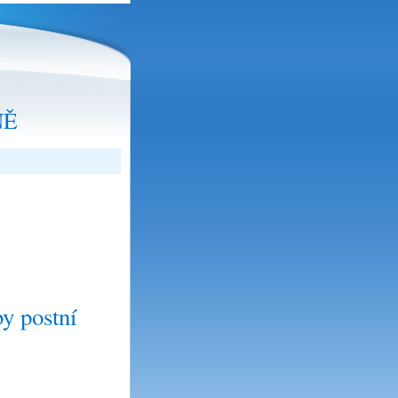
NĚ
 postní