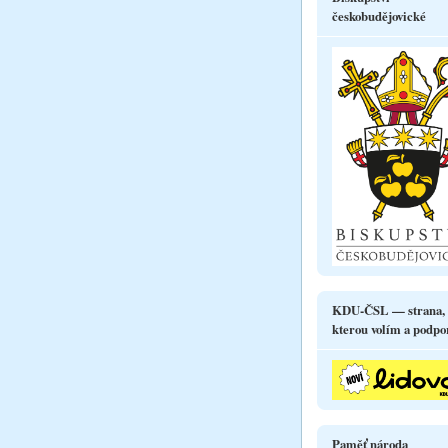
českobudějovické
KDU-ČSL — strana,
kterou volím a podpo
Paměť národa