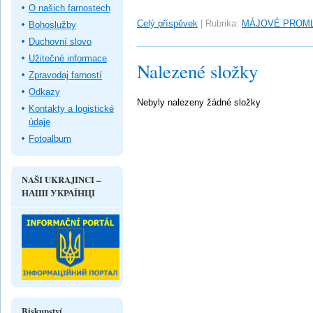
O našich farnostech
Celý příspěvek
|
Rubrika:
MÁJOVÉ PROM
Bohoslužby
Duchovní slovo
Užitečné informace
Nalezené složky
Zpravodaj farností
Odkazy
Nebyly nalezeny žádné složky
Kontakty a logistické
údaje
Fotoalbum
NAŠI UKRAJINCI –
НАШІ УКРАЇНЦІ
Biskupství