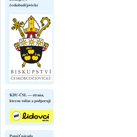
českobudějovické
KDU-ČSL — strana,
kterou volím a podporuji
Paměť národa