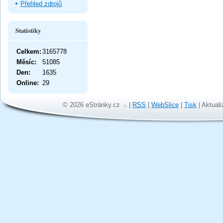
Přehled zdrojů
Statistiky
Celkem:
3165778
Měsíc:
51085
Den:
1635
Online:
29
© 2026 eStránky.cz
|
RSS
|
WebSlice
|
Tisk
|
Aktuali