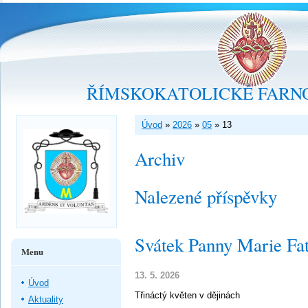
ŘÍMSKOKATOLICKÉ FARNO
Úvod
»
2026
»
05
»
13
Archiv
Nalezené příspěvky
Svátek Panny Marie Fa
Menu
13. 5. 2026
Úvod
Třináctý květen v dějinách
Aktuality