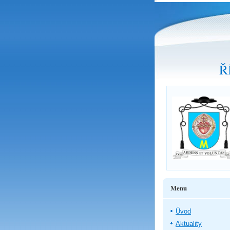
Ř
Menu
Úvod
Aktuality