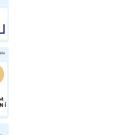
éče
e