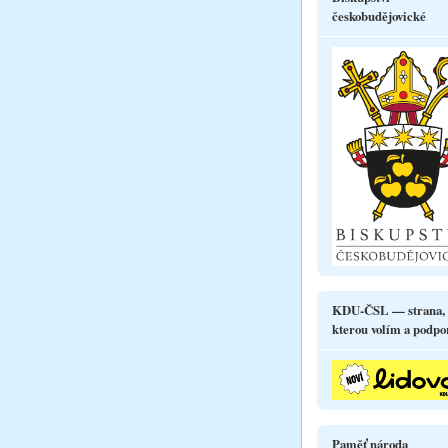
českobudějovické
KDU-ČSL — strana,
kterou volím a podpo
Paměť národa