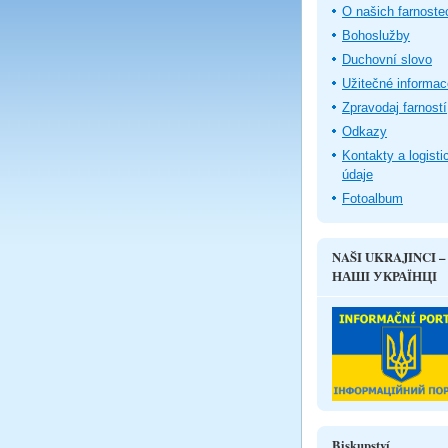
O našich farnoste
Bohoslužby
Duchovní slovo
Užitečné informac
Zpravodaj farností
Odkazy
Kontakty a logisti
údaje
Fotoalbum
NAŠI UKRAJINCI –
НАШІ УКРАЇНЦІ
Biskupství