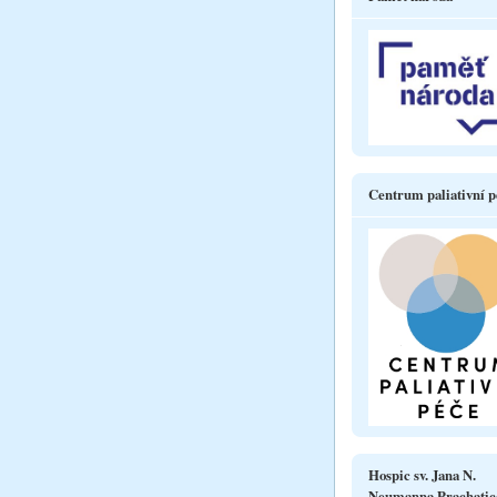
Centrum paliativní p
Hospic sv. Jana N.
Neumanna Prachatic