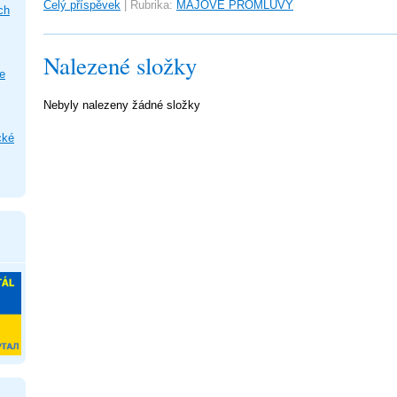
Celý příspěvek
|
Rubrika:
MÁJOVÉ PROMLUVY
ch
Nalezené složky
e
Nebyly nalezeny žádné složky
cké