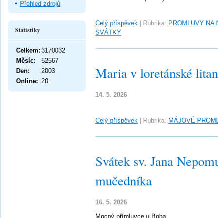
Přehled zdrojů
Celý příspěvek
|
Rubrika:
PROMLUVY NA 
Statistiky
SVÁTKY
Celkem:
3170032
Měsíc:
52567
Maria v loretánské litan
Den:
2003
Online:
20
14. 5. 2026
Celý příspěvek
|
Rubrika:
MÁJOVÉ PROM
Svátek sv. Jana Nepom
mučedníka
16. 5. 2026
Mocný přímluvce u Boha