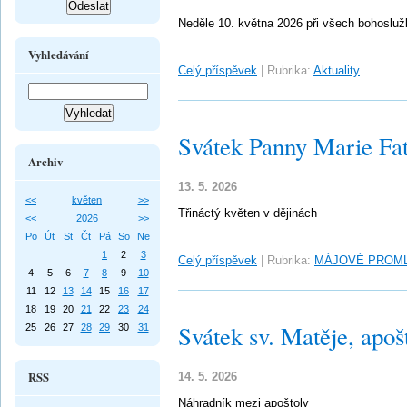
Neděle 10. května 2026 při všech bohoslu
Vyhledávání
Celý příspěvek
|
Rubrika:
Aktuality
Svátek Panny Marie Fa
Archiv
13. 5. 2026
<<
květen
>>
Třináctý květen v dějinách
<<
2026
>>
Po
Út
St
Čt
Pá
So
Ne
1
2
3
Celý příspěvek
|
Rubrika:
MÁJOVÉ PROM
4
5
6
7
8
9
10
11
12
13
14
15
16
17
18
19
20
21
22
23
24
Svátek sv. Matěje, apoš
25
26
27
28
29
30
31
RSS
14. 5. 2026
Náhradník mezi apoštoly