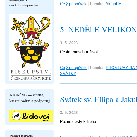
Celý příspěvek
|
Rubrika:
Aktuality
českobudějovické
5. NEDĚLE VELIKONO
3. 5. 2026
Cesta, pravda a život
Celý příspěvek
|
Rubrika:
PROMLUVY NA 
SVÁTKY
KDU-ČSL — strana,
Svátek sv. Filipa a Jaku
kterou volím a podporuji
3. 5. 2026
Různé cesty k Bohu
Paměť národa