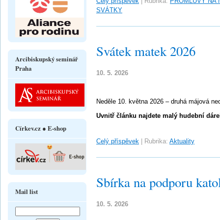
Celý příspěvek
|
Rubrika:
PROMLUVY NA 
SVÁTKY
Svátek matek 2026
Arcibiskupský seminář
Praha
10. 5. 2026
Neděle 10. května 2026 – druhá májová ne
Uvnitř článku najdete malý hudební dárek
Církev.cz ● E-shop
Celý příspěvek
|
Rubrika:
Aktuality
Sbírka na podporu kato
Mail list
10. 5. 2026