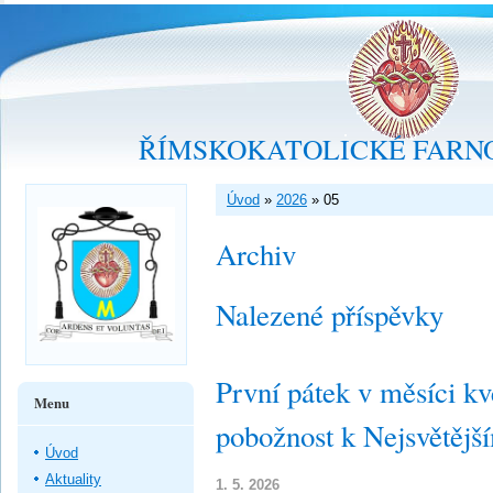
ŘÍMSKOKATOLICKÉ FARNO
Úvod
»
2026
»
05
Archiv
Nalezené příspěvky
První pátek v měsíci kv
Menu
pobožnost k Nejsvětějš
Úvod
Aktuality
1. 5. 2026