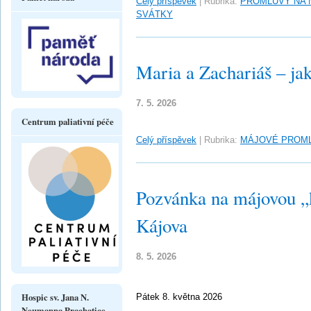
Celý příspěvek
|
Rubrika:
PROMLUVY NA 
SVÁTKY
Maria a Zachariáš – ja
7. 5. 2026
Centrum paliativní péče
Celý příspěvek
|
Rubrika:
MÁJOVÉ PROM
Pozvánka na májovou „
Kájova
8. 5. 2026
Hospic sv. Jana N.
Pátek 8. května 2026
Neumanna Prachatice