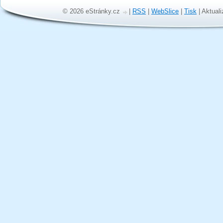
© 2026 eStránky.cz
|
RSS
|
WebSlice
|
Tisk
|
Aktuali