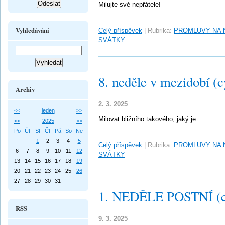
Milujte své nepřátele!
Vyhledávání
Celý příspěvek
|
Rubrika:
PROMLUVY NA 
SVÁTKY
8. neděle v mezidobí (c
Archiv
2. 3. 2025
<<
leden
>>
Milovat bližního takového, jaký je
<<
2025
>>
Po
Út
St
Čt
Pá
So
Ne
1
2
3
4
5
Celý příspěvek
|
Rubrika:
PROMLUVY NA 
6
7
8
9
10
11
12
SVÁTKY
13
14
15
16
17
18
19
20
21
22
23
24
25
26
27
28
29
30
31
1. NEDĚLE POSTNÍ (c
RSS
9. 3. 2025