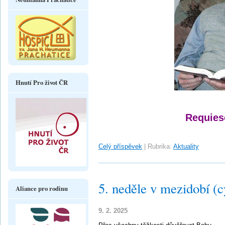
Hnutí Pro život ČR
Requies
Celý příspěvek
|
Rubrika:
Aktuality
5. neděle v mezidobí (c
Aliance pro rodinu
9. 2. 2025