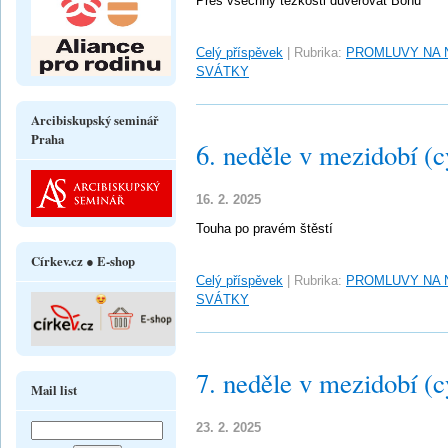
Přes všechny těžkosti důvěřovat Bohu
Celý příspěvek
|
Rubrika:
PROMLUVY NA 
SVÁTKY
Arcibiskupský seminář
Praha
6. neděle v mezidobí (c
16. 2. 2025
Touha po pravém štěstí
Církev.cz ● E-shop
Celý příspěvek
|
Rubrika:
PROMLUVY NA 
SVÁTKY
7. neděle v mezidobí (c
Mail list
23. 2. 2025