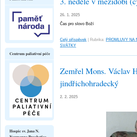
3. neděle v mezidobí (c
26. 1. 2025
Čas pro slovo Boží
Celý příspěvek
|
Rubrika:
PROMLUVY NA 
SVÁTKY
Centrum paliativní péče
Zemřel Mons. Václav Ha
jindřichohradecký
2. 2. 2025
Hospic sv. Jana N.
Neumanna Prachatice