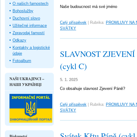
O našich farnostech
Naše budoucnost má své jméno
Bohoslužby
Duchovní slovo
Celý příspěvek
|
Rubrika:
PROMLUVY NA 
Užitečné informace
SVÁTKY
Zpravodaj farností
Odkazy
Kontakty a logistické
SLAVNOST ZJEVENÍ PÁ
údaje
Fotoalbum
(cykl C)
NAŠI UKRAJINCI –
5. 1. 2025
НАШІ УКРАЇНЦІ
Co obsahuje slavnost Zjevení Páně?
Celý příspěvek
|
Rubrika:
PROMLUVY NA 
SVÁTKY
Svátek Křtu Páně (cykl
Biskupství