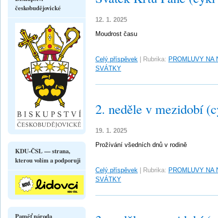
českobudějovické
12. 1. 2025
Moudrost času
Celý příspěvek
|
Rubrika:
PROMLUVY NA 
SVÁTKY
2. neděle v mezidobí (c
19. 1. 2025
Prožívání všedních dnů v rodině
KDU-ČSL — strana,
kterou volím a podporuji
Celý příspěvek
|
Rubrika:
PROMLUVY NA 
SVÁTKY
Paměť národa