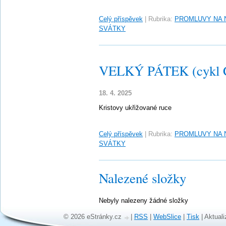
Celý příspěvek
|
Rubrika:
PROMLUVY NA 
SVÁTKY
VELKÝ PÁTEK (cykl 
18. 4. 2025
Kristovy ukřižované ruce
Celý příspěvek
|
Rubrika:
PROMLUVY NA 
SVÁTKY
Nalezené složky
Nebyly nalezeny žádné složky
© 2026 eStránky.cz
|
RSS
|
WebSlice
|
Tisk
|
Aktuali