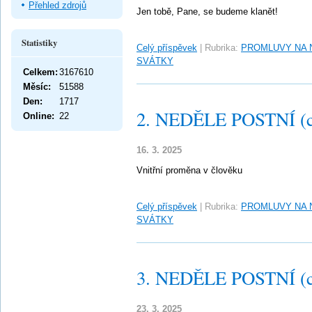
Přehled zdrojů
Jen tobě, Pane, se budeme klanět!
Statistiky
Celý příspěvek
|
Rubrika:
PROMLUVY NA 
SVÁTKY
Celkem:
3167610
Měsíc:
51588
Den:
1717
2. NEDĚLE POSTNÍ (c
Online:
22
16. 3. 2025
Vnitřní proměna v člověku
Celý příspěvek
|
Rubrika:
PROMLUVY NA 
SVÁTKY
3. NEDĚLE POSTNÍ (c
23. 3. 2025