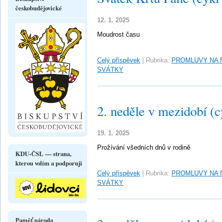
českobudějovické
12. 1. 2025
Moudrost času
Celý příspěvek
|
Rubrika:
PROMLUVY NA 
SVÁTKY
2. neděle v mezidobí (c
19. 1. 2025
Prožívání všedních dnů v rodině
KDU-ČSL — strana,
kterou volím a podporuji
Celý příspěvek
|
Rubrika:
PROMLUVY NA 
SVÁTKY
Paměť národa