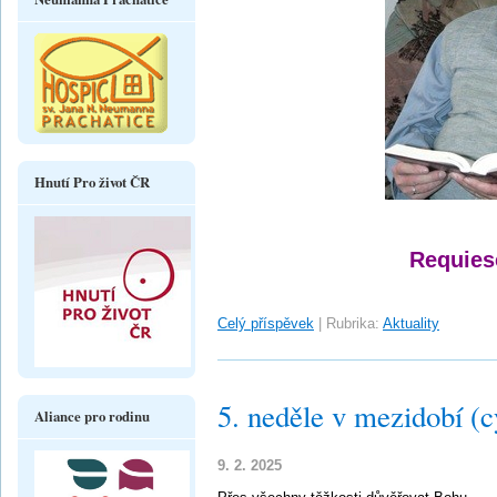
Hnutí Pro život ČR
Requies
Celý příspěvek
|
Rubrika:
Aktuality
5. neděle v mezidobí (c
Aliance pro rodinu
9. 2. 2025