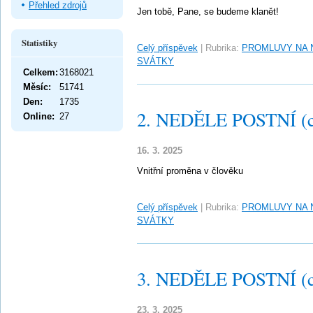
Přehled zdrojů
Jen tobě, Pane, se budeme klanět!
Statistiky
Celý příspěvek
|
Rubrika:
PROMLUVY NA 
SVÁTKY
Celkem:
3168021
Měsíc:
51741
Den:
1735
2. NEDĚLE POSTNÍ (c
Online:
27
16. 3. 2025
Vnitřní proměna v člověku
Celý příspěvek
|
Rubrika:
PROMLUVY NA 
SVÁTKY
3. NEDĚLE POSTNÍ (c
23. 3. 2025