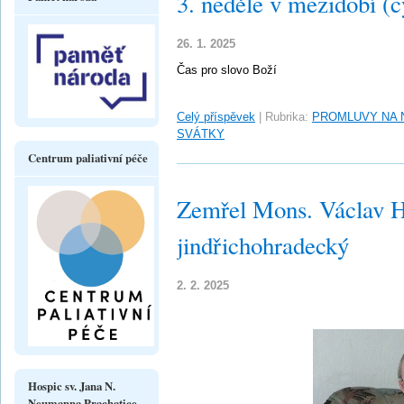
3. neděle v mezidobí (c
26. 1. 2025
Čas pro slovo Boží
Celý příspěvek
|
Rubrika:
PROMLUVY NA 
SVÁTKY
Centrum paliativní péče
Zemřel Mons. Václav Ha
jindřichohradecký
2. 2. 2025
Hospic sv. Jana N.
Neumanna Prachatice