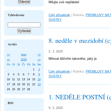
Milujte své nepřátele!
Vyhledávání
Celý příspěvek
|
Rubrika:
PROMLUVY NA 
SVÁTKY
8. neděle v mezidobí (c
Archiv
2. 3. 2025
<<
únor
>>
Milovat bližního takového, jaký je
<<
2025
>>
Po
Út
St
Čt
Pá
So
Ne
1
2
Celý příspěvek
|
Rubrika:
PROMLUVY NA 
3
4
5
6
7
8
9
SVÁTKY
10
11
12
13
14
15
16
17
18
19
20
21
22
23
24
25
26
27
28
1. NEDĚLE POSTNÍ (c
RSS
9. 3. 2025