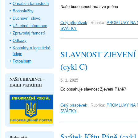
O našich farnostech
Naše budoucnost má své jméno
Bohoslužby
Duchovní slovo
Celý příspěvek
|
Rubrika:
PROMLUVY NA 
Užitečné informace
SVÁTKY
Zpravodaj farností
Odkazy
Kontakty a logistické
SLAVNOST ZJEVENÍ PÁ
údaje
Fotoalbum
(cykl C)
NAŠI UKRAJINCI –
5. 1. 2025
НАШІ УКРАЇНЦІ
Co obsahuje slavnost Zjevení Páně?
Celý příspěvek
|
Rubrika:
PROMLUVY NA 
SVÁTKY
Svátek Křtu Páně (cykl
Biskupství