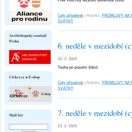
Přes všechny těžkosti důvěřovat Bohu
Celý příspěvek
|
Rubrika:
PROMLUVY NA 
SVÁTKY
Arcibiskupský seminář
Praha
6. neděle v mezidobí (c
16. 2. 2025
Touha po pravém štěstí
Církev.cz ● E-shop
Celý příspěvek
|
Rubrika:
PROMLUVY NA 
SVÁTKY
7. neděle v mezidobí (c
Mail list
23. 2. 2025