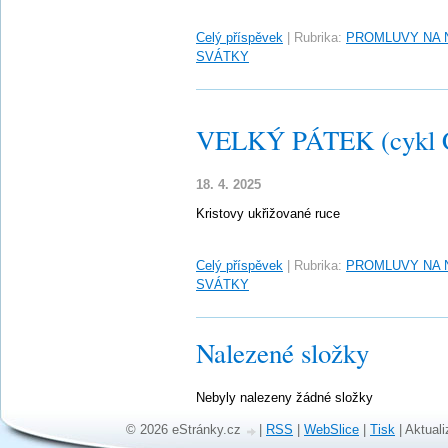
Celý příspěvek
|
Rubrika:
PROMLUVY NA 
SVÁTKY
VELKÝ PÁTEK (cykl 
18. 4. 2025
Kristovy ukřižované ruce
Celý příspěvek
|
Rubrika:
PROMLUVY NA 
SVÁTKY
Nalezené složky
Nebyly nalezeny žádné složky
© 2026 eStránky.cz
|
RSS
|
WebSlice
|
Tisk
|
Aktuali