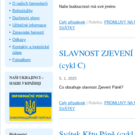
O našich farnostech
Naše budoucnost má své jméno
Bohoslužby
Duchovní slovo
Celý příspěvek
|
Rubrika:
PROMLUVY NA 
Užitečné informace
SVÁTKY
Zpravodaj farností
Odkazy
Kontakty a logistické
SLAVNOST ZJEVENÍ PÁ
údaje
Fotoalbum
(cykl C)
NAŠI UKRAJINCI –
5. 1. 2025
НАШІ УКРАЇНЦІ
Co obsahuje slavnost Zjevení Páně?
Celý příspěvek
|
Rubrika:
PROMLUVY NA 
SVÁTKY
Svátek Křtu Páně (cykl
Biskupství