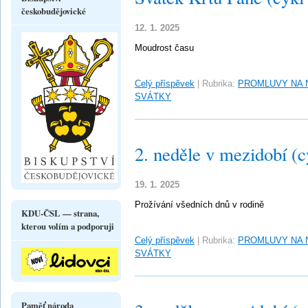
českobudějovické
12. 1. 2025
Moudrost času
Celý příspěvek
|
Rubrika:
PROMLUVY NA 
SVÁTKY
2. neděle v mezidobí (c
19. 1. 2025
Prožívání všedních dnů v rodině
KDU-ČSL — strana,
kterou volím a podporuji
Celý příspěvek
|
Rubrika:
PROMLUVY NA 
SVÁTKY
Paměť národa