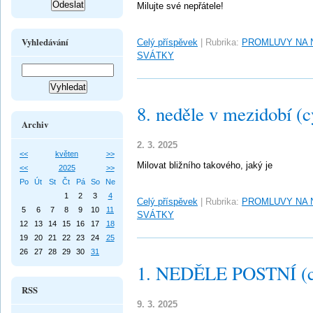
Milujte své nepřátele!
Vyhledávání
Celý příspěvek
|
Rubrika:
PROMLUVY NA 
SVÁTKY
8. neděle v mezidobí (c
Archiv
2. 3. 2025
<<
květen
>>
Milovat bližního takového, jaký je
<<
2025
>>
Po
Út
St
Čt
Pá
So
Ne
1
2
3
4
Celý příspěvek
|
Rubrika:
PROMLUVY NA 
5
6
7
8
9
10
11
SVÁTKY
12
13
14
15
16
17
18
19
20
21
22
23
24
25
26
27
28
29
30
31
1. NEDĚLE POSTNÍ (c
RSS
9. 3. 2025