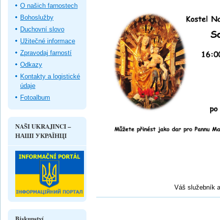
O našich farnostech
Bohoslužby
Duchovní slovo
Užitečné informace
Zpravodaj farností
Odkazy
Kontakty a logistické
údaje
Fotoalbum
NAŠI UKRAJINCI –
НАШІ УКРАЇНЦІ
Váš služebník a
Biskupství