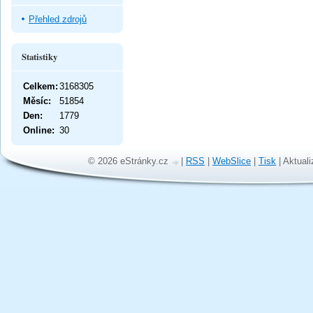
Přehled zdrojů
Statistiky
Celkem:
3168305
Měsíc:
51854
Den:
1779
Online:
30
© 2026 eStránky.cz
|
RSS
|
WebSlice
|
Tisk
|
Aktuali