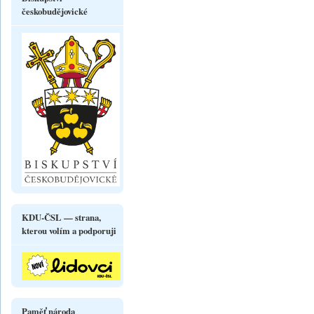
českobudějovické
KDU-ČSL — strana,
kterou volím a podporuji
Paměť národa