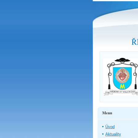
Ř
Menu
Úvod
Aktuality