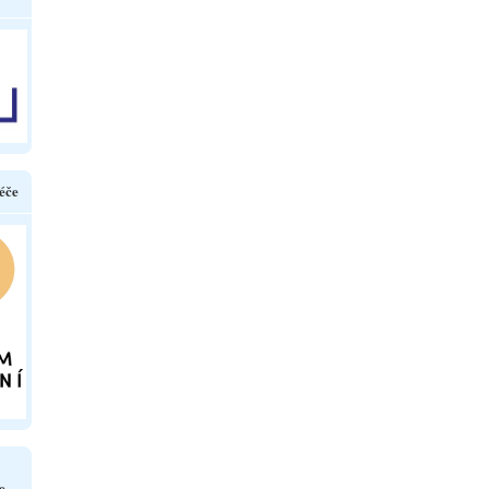
éče
e