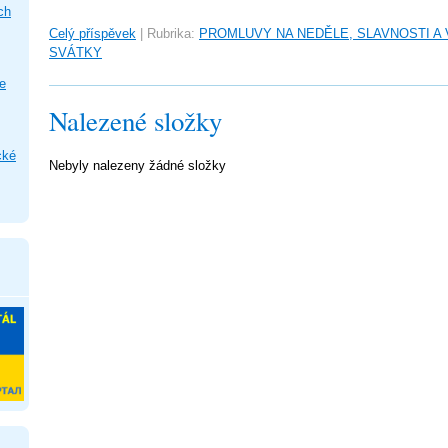
ch
Celý příspěvek
|
Rubrika:
PROMLUVY NA NEDĚLE, SLAVNOSTI A
SVÁTKY
e
Nalezené složky
cké
Nebyly nalezeny žádné složky