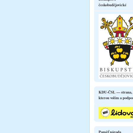
českobudějovické
KDU-ČSL — strana,
kterou volím a podpo
Paměť národa