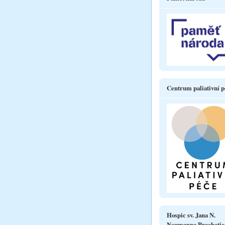
Centrum paliativní p
Hospic sv. Jana N.
Neumanna Prachatic