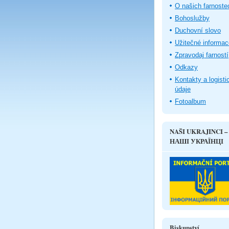
O našich farnoste
Bohoslužby
Duchovní slovo
Užitečné informac
Zpravodaj farností
Odkazy
Kontakty a logisti
údaje
Fotoalbum
NAŠI UKRAJINCI –
НАШІ УКРАЇНЦІ
Biskupství