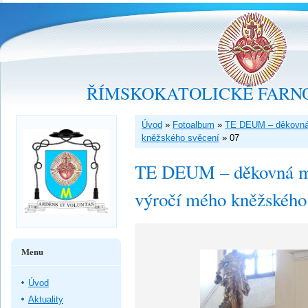
ŘÍMSKOKATOLICKÉ FARNO
Úvod
»
Fotoalbum
»
TE DEUM – děkovná m
kněžského svěcení
»
07
TE DEUM – děkovná mše 
výročí mého kněžského
Menu
Úvod
Aktuality