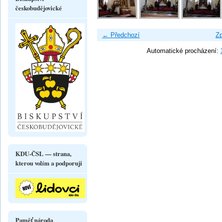
českobudějovické
← Předchozí
Zp
Automatické procházení:
KDU-ČSL — strana,
kterou volím a podporuji
Paměť národa