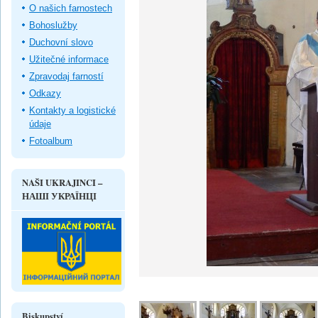
O našich farnostech
Bohoslužby
Duchovní slovo
Užitečné informace
Zpravodaj farností
Odkazy
Kontakty a logistické
údaje
Fotoalbum
NAŠI UKRAJINCI –
НАШІ УКРАЇНЦІ
Biskupství