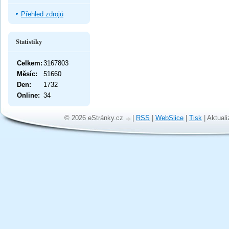
Přehled zdrojů
Statistiky
Celkem:
3167803
Měsíc:
51660
Den:
1732
Online:
34
© 2026 eStránky.cz
|
RSS
|
WebSlice
|
Tisk
|
Aktuali