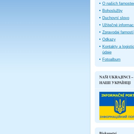
O našich farnoste
Bohoslužby
Duchovní slovo
Užitečné informac
Zpravodaj farností
Odkazy
Kontakty a logisti
údaje
Fotoalbum
NAŠI UKRAJINCI –
НАШІ УКРАЇНЦІ
Biskupství