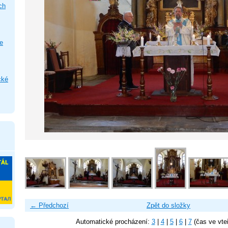
ch
e
cké
← Předchozí
Zpět do složky
Automatické procházení:
3
|
4
|
5
|
6
|
7
(čas ve vte