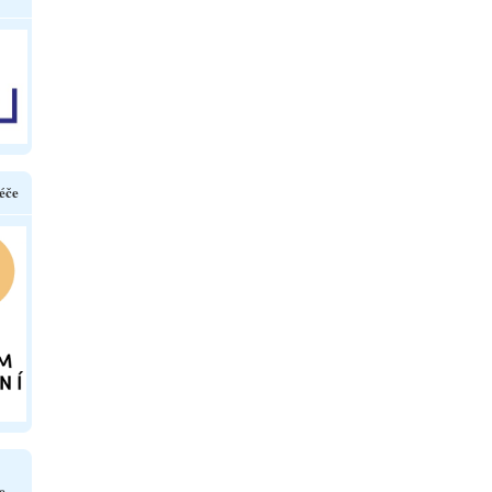
éče
e