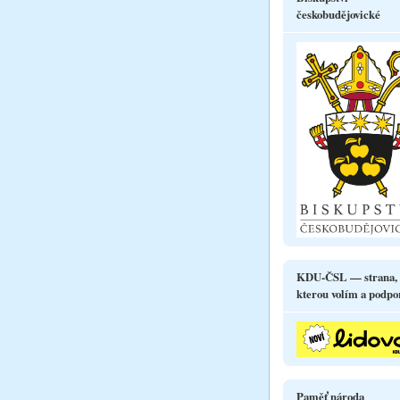
českobudějovické
KDU-ČSL — strana,
kterou volím a podpo
Paměť národa