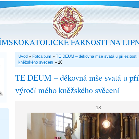
ÍMSKOKATOLICKÉ FARNOSTI NA LIP
Úvod
»
Fotoalbum
»
TE DEUM – děkovná mše svatá u příležitosti 
kněžského svěcení
»
18
TE DEUM – děkovná mše svatá u příle
výročí mého kněžského svěcení
18