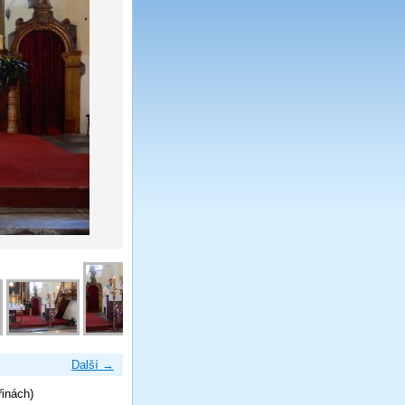
Další →
řinách)