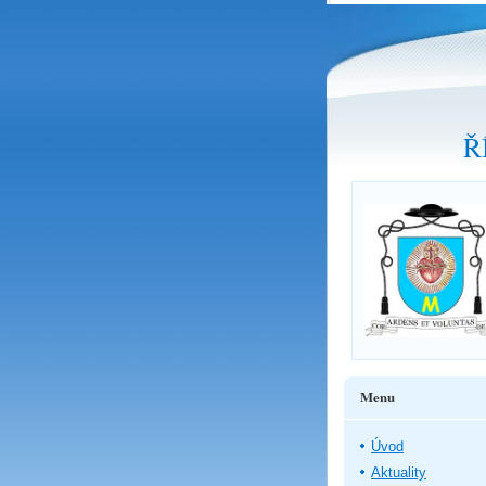
Ř
Menu
Úvod
Aktuality