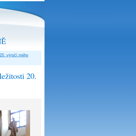
NĚ
20. výročí mého
žitosti 20.