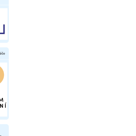
éče
e