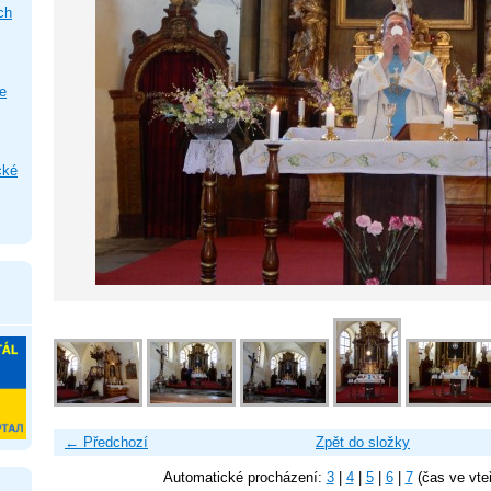
ch
e
cké
← Předchozí
Zpět do složky
Automatické procházení:
3
|
4
|
5
|
6
|
7
(čas ve vte