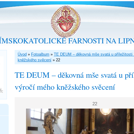
ÍMSKOKATOLICKÉ FARNOSTI NA LIP
Úvod
»
Fotoalbum
»
TE DEUM – děkovná mše svatá u příležitosti 
kněžského svěcení
»
22
TE DEUM – děkovná mše svatá u příle
výročí mého kněžského svěcení
22