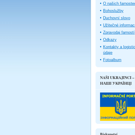
O našich farnoste
Bohoslužby
Duchovní slovo
Užitečné informac
Zpravodaj farností
Odkazy
Kontakty a logisti
údaje
Fotoalbum
NAŠI UKRAJINCI –
НАШІ УКРАЇНЦІ
Biskupství