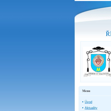
Ř
Menu
Úvod
Aktuality