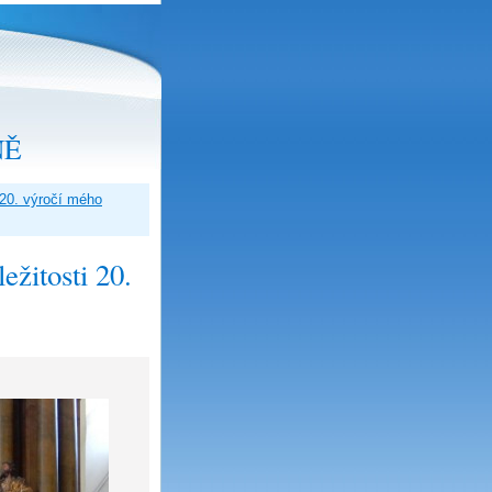
NĚ
20. výročí mého
žitosti 20.