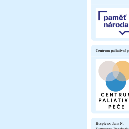
Centrum paliativní p
Hospic sv. Jana N.
Neumanna Prachatic