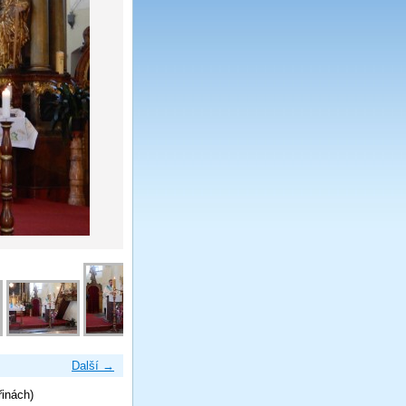
Další →
řinách)