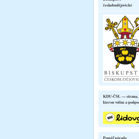
českobudějovické
KDU-ČSL — strana,
kterou volím a podpo
Paměť národa