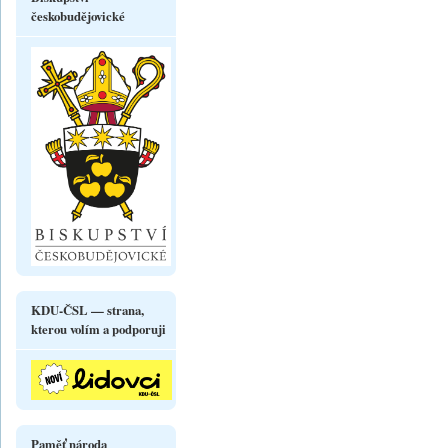
českobudějovické
KDU-ČSL — strana,
kterou volím a podporuji
Paměť národa