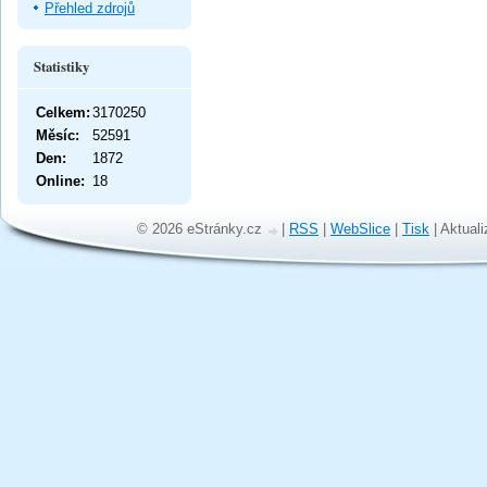
Přehled zdrojů
Statistiky
Celkem:
3170250
Měsíc:
52591
Den:
1872
Online:
18
© 2026 eStránky.cz
|
RSS
|
WebSlice
|
Tisk
|
Aktuali