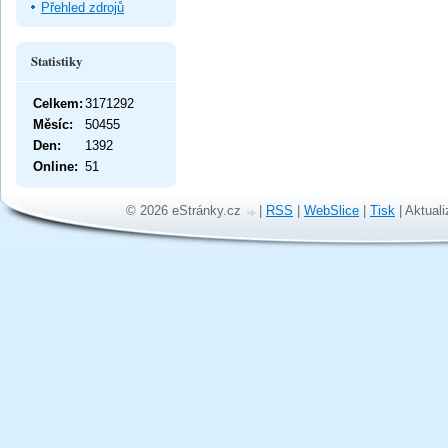
Přehled zdrojů
Statistiky
Celkem:
3171292
Měsíc:
50455
Den:
1392
Online:
51
© 2026 eStránky.cz
|
RSS
|
WebSlice
|
Tisk
|
Aktuali