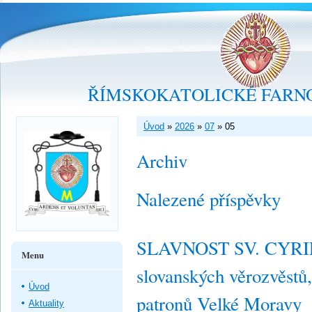
ŘÍMSKOKATOLICKÉ FARNO
Úvod
»
2026
»
07
»
05
Archiv
Nalezené příspěvky
SLAVNOST SV. CYRI
Menu
slovanských věrozvěstů,
Úvod
patronů Velké Moravy
Aktuality