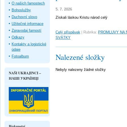
O našich farnostech
5. 7. 2026
Bohoslužby
Duchovní slovo
Získali láskou Kristu národ celý
Užitečné informace
Zpravodaj farností
Celý příspěvek
|
Rubrika:
PROMLUVY NA 
Odkazy
SVÁTKY
Kontakty a logistické
údaje
Nalezené složky
Fotoalbum
Nebyly nalezeny žádné složky
NAŠI UKRAJINCI –
НАШІ УКРАЇНЦІ
Biskupství