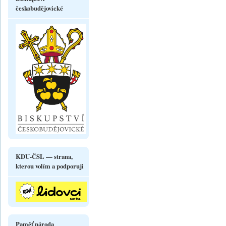
českobudějovické
KDU-ČSL — strana,
kterou volím a podporuji
Paměť národa