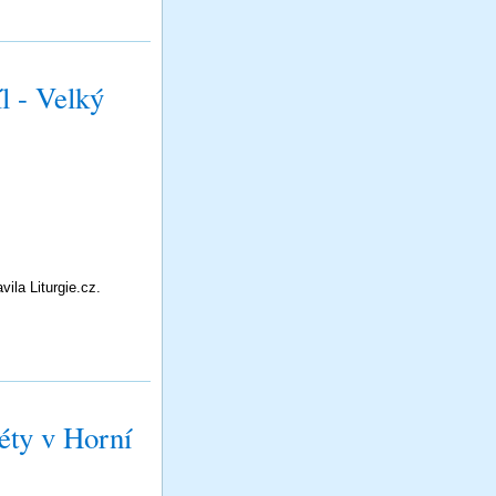
l - Velký
ila Liturgie.cz.
ty v Horní