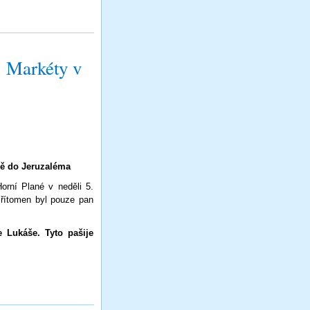
 Markéty v
ně do Jeruzaléma
orní Plané v neděli 5.
Přítomen byl pouze pan
 Lukáše. Tyto pašije