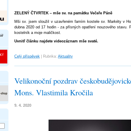
ZELENÝ ČTVRTEK – mše sv. na památku Večeře Páně
Mši sv. jsem sloužil v uzavřeném farním kostele sv. Markéty v Hor
dubna 2020 od 17 hodin - za přísných opatření nouzového stavu. 
kostelník a moje maličkost.
ář
Uvnitř článku najdete videozáznam mše svaté.
Celý příspěvek
|
Rubrika:
Aktuality
Velikonoční pozdrav českobudějovick
Mons. Vlastimila Kročila
9. 4. 2020