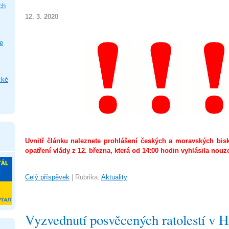
ch
12. 3. 2020
e
cké
Uvnitř článku naleznete prohlášení českých a moravských b
opatření vlády z 12. března, která od 14:00 hodin vyhlásila nouz
Celý příspěvek
|
Rubrika:
Aktuality
Vyzvednutí posvěcených ratolestí v H