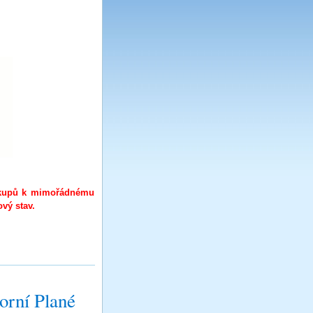
iskupů k mimořádnému
ový stav.
orní Plané