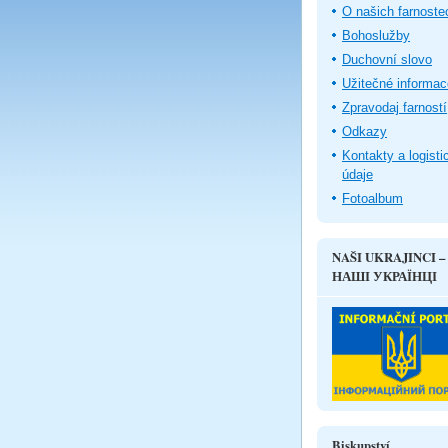
O našich farnoste
Bohoslužby
Duchovní slovo
Užitečné informac
Zpravodaj farností
Odkazy
Kontakty a logisti
údaje
Fotoalbum
NAŠI UKRAJINCI –
НАШІ УКРАЇНЦІ
Biskupství