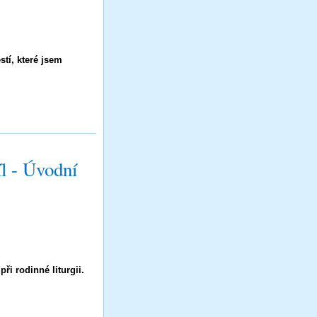
stí, které jsem
íl - Úvodní
ři rodinné liturgii.