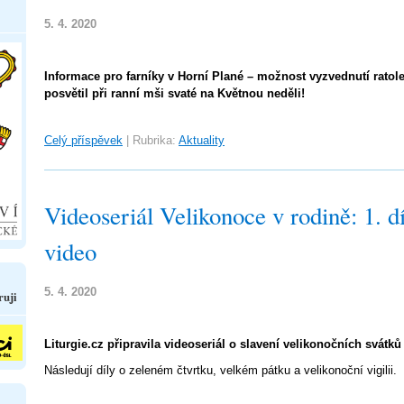
5. 4. 2020
Informace pro farníky v Horní Plané – možnost vyzvednutí ratole
posvětil při ranní mši svaté na Květnou neděli!
Celý příspěvek
|
Rubrika:
Aktuality
Videoseriál Velikonoce v rodině: 1. d
video
5. 4. 2020
ruji
Liturgie.cz připravila videoseriál o slavení velikonočních svátků p
Následují díly o zeleném čtvrtku, velkém pátku a velikonoční vigilii.