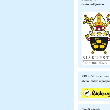
českobudějovické
KDU-ČSL — strana,
kterou volím a podpo
Paměť národa