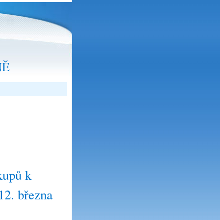
NĚ
kupů k
12. března