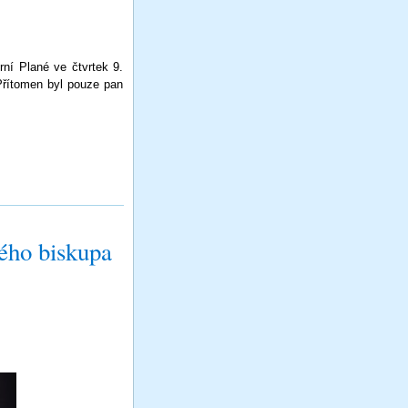
ní Plané ve čtvrtek 9.
Přítomen byl pouze pan
ého biskupa