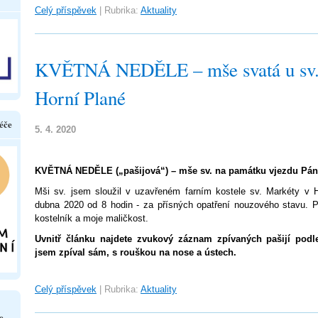
Celý příspěvek
|
Rubrika:
Aktuality
KVĚTNÁ NEDĚLE – mše svatá u sv.
Horní Plané
éče
5. 4. 2020
KVĚTNÁ NEDĚLE („pašijová
“) – mše sv. na památku vjezdu Pá
Mši sv. jsem sloužil v uzavřeném farním kostele sv. Markéty v H
dubna 2020 od 8 hodin - za přísných opatření nouzového stavu. 
kostelník a moje maličkost.
Uvnitř článku najdete zvukový záznam zpívaných pašijí podle
jsem zpíval sám, s rouškou na nose a ústech.
Celý příspěvek
|
Rubrika:
Aktuality
e