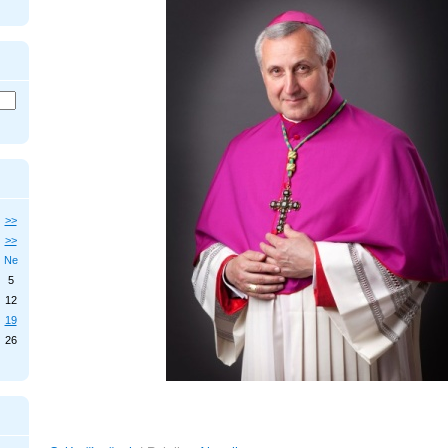
>>
>>
Ne
5
12
19
26