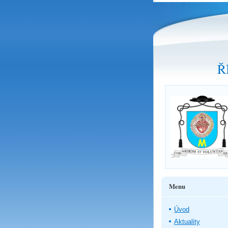
Ř
Menu
Úvod
Aktuality