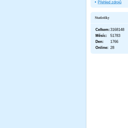
Přehled zdrojů
Statistiky
Celkem:
3168148
Měsíc:
51783
Den:
1766
Online:
28