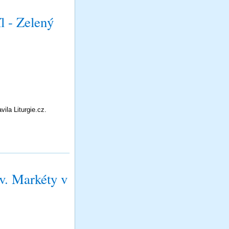
l - Zelený
ila Liturgie.cz.
. Markéty v