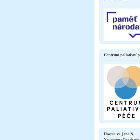
Centrum paliativní p
Hospic sv. Jana N.
Neumanna Prachatic