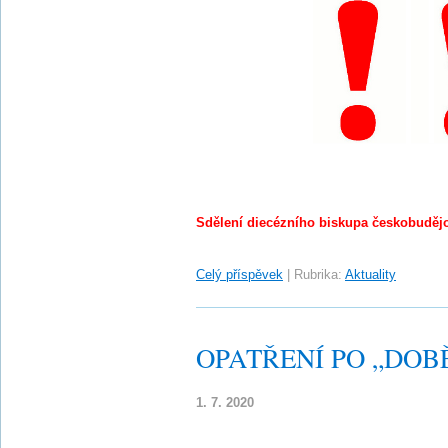
Sdělení diecézního biskupa českobudějo
Celý příspěvek
|
Rubrika:
Aktuality
OPATŘENÍ PO „DOB
1. 7. 2020