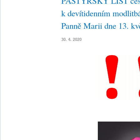
PASTÝŘSKÝ LIST česk
k devítidenním modlitb
Panně Marii dne 13. kv
30. 4. 2020