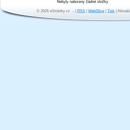
Nebyly nalezeny žádné složky
© 2026 eStránky.cz
|
RSS
|
WebSlice
|
Tisk
|
Aktuali