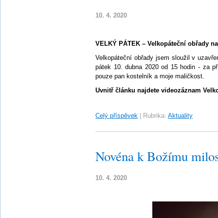
10. 4. 2020
VELKÝ PÁTEK – Velkopáteční obřady n
Velkopáteční obřady jsem sloužil v uzavře
pátek 10. dubna 2020 od 15 hodin - za př
pouze pan kostelník a moje maličkost.
Uvnitř článku najdete videozáznam Velk
Celý příspěvek
|
Rubrika:
Aktuality
Novéna k Božímu milos
10. 4. 2020