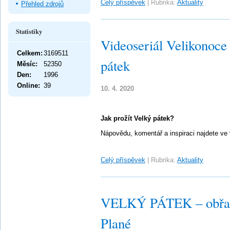
Celý příspěvek
|
Rubrika:
Aktuality
Přehled zdrojů
Statistiky
Videoseriál Velikonoce v
Celkem:
3169511
pátek
Měsíc:
52350
Den:
1996
Online:
39
10. 4. 2020
Jak prožít Velký pátek?
Nápovědu, komentář a inspiraci najdete ve vi
Celý příspěvek
|
Rubrika:
Aktuality
VELKÝ PÁTEK – obřady
Plané