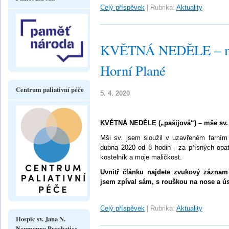
Celý příspěvek
|
Rubrika:
Aktuality
KVĚTNÁ NEDĚLE – mše
Horní Plané
Centrum paliativní péče
5. 4. 2020
KVĚTNÁ NEDĚLE („pašijová
“) – mše sv
Mši sv. jsem sloužil v uzavřeném farním 
dubna 2020 od 8 hodin - za přísných opa
kostelník a moje maličkost.
Uvnitř článku najdete zvukový záznam 
jsem zpíval sám, s rouškou na nose a ús
Celý příspěvek
|
Rubrika:
Aktuality
Hospic sv. Jana N.
Neumanna Prachatice