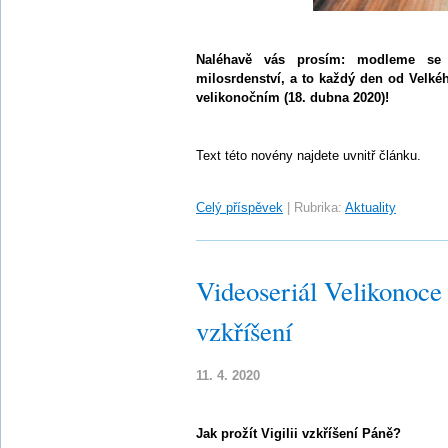
Naléhavě vás prosím: modleme s
milosrdenství, a to každý den od Velké
velikonočním (18. dubna 2020)!
Text této novény najdete uvnitř článku.
Celý příspěvek
|
Rubrika:
Aktuality
Videoseriál Velikonoce v
vzkříšení
11. 4. 2020
Jak prožít Vigilii vzkříšení Páně?