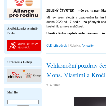
ZELENÝ ČTVRTEK – mše sv. na památku
Mši sv. jsem sloužil v uzavřeném farním k
dubna 2020 od 17 hodin - za přísných opa
kostelník a moje maličkost.
Arcibiskupský seminář
Praha
Uvnitř článku najdete videozáznam mše 
Celý příspěvek
|
Rubrika:
Aktuality
Církev.cz ● E-shop
Velikonoční pozdrav če
Mons. Vlastimila Kroči
9. 4. 2020
Mail list