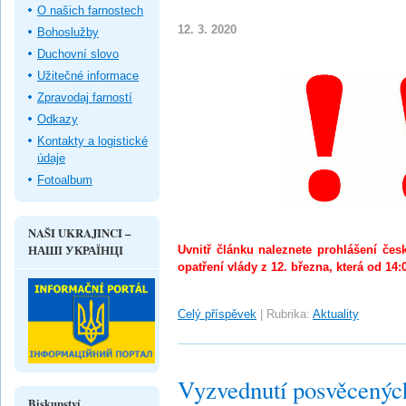
O našich farnostech
12. 3. 2020
Bohoslužby
Duchovní slovo
Užitečné informace
Zpravodaj farností
Odkazy
Kontakty a logistické
údaje
Fotoalbum
NAŠI UKRAJINCI –
НАШІ УКРАЇНЦІ
Uvnitř článku naleznete prohlášení č
opatření vlády z 12. března, která od 14
Celý příspěvek
|
Rubrika:
Aktuality
Vyzvednutí posvěcených
Biskupství