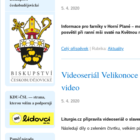
českobudějovické
5. 4. 2020
Informace pro farníky v Horní Plané – mo
posvětil při ranní mši svaté na Květnou 
Celý příspěvek
|
Rubrika:
Aktuality
Videoseriál Velikonoce 
video
KDU-ČSL — strana,
5. 4. 2020
kterou volím a podporuji
Liturgie.cz připravila videoseriál o slave
Následují díly o zeleném čtvrtku, velkém pát
Paměť národa