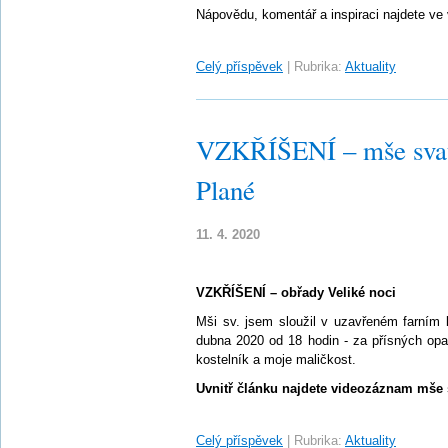
Nápovědu, komentář a inspiraci najdete ve vi
Celý příspěvek
|
Rubrika:
Aktuality
VZKŘÍŠENÍ – mše svatá
Plané
11. 4. 2020
VZKŘÍŠENÍ – obřady Veliké noci
Mši sv. jsem sloužil v uzavřeném farním 
dubna 2020 od 18 hodin - za přísných opa
kostelník a moje maličkost.
Uvnitř článku najdete videozáznam mše 
Celý příspěvek
|
Rubrika:
Aktuality