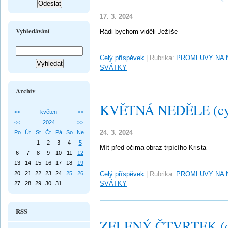
17. 3. 2024
Vyhledávání
Rádi bychom viděli Ježíše
Celý příspěvek
|
Rubrika:
PROMLUVY NA 
SVÁTKY
Archiv
KVĚTNÁ NEDĚLE (cy
<<
květen
>>
<<
2024
>>
24. 3. 2024
Po
Út
St
Čt
Pá
So
Ne
1
2
3
4
5
Mít před očima obraz trpícího Krista
6
7
8
9
10
11
12
13
14
15
16
17
18
19
20
21
22
23
24
25
26
Celý příspěvek
|
Rubrika:
PROMLUVY NA 
SVÁTKY
27
28
29
30
31
RSS
ZELENÝ ČTVRTEK (c