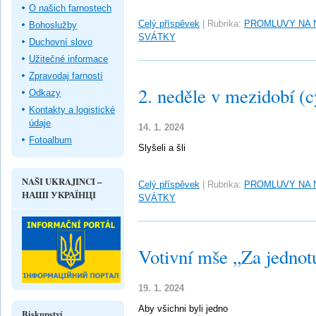
O našich farnostech
Celý příspěvek
|
Rubrika:
PROMLUVY NA 
Bohoslužby
SVÁTKY
Duchovní slovo
Užitečné informace
Zpravodaj farností
2. neděle v mezidobí (c
Odkazy
Kontakty a logistické
údaje
14. 1. 2024
Fotoalbum
Slyšeli a šli
NAŠI UKRAJINCI –
Celý příspěvek
|
Rubrika:
PROMLUVY NA 
НАШІ УКРАЇНЦІ
SVÁTKY
Votivní mše „Za jednot
19. 1. 2024
Aby všichni byli jedno
Biskupství