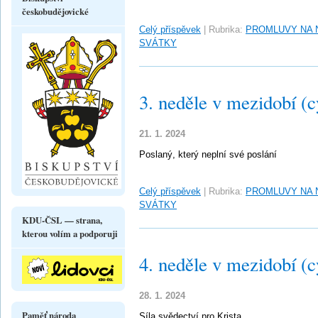
českobudějovické
Celý příspěvek
|
Rubrika:
PROMLUVY NA 
SVÁTKY
3. neděle v mezidobí (c
21. 1. 2024
Poslaný, který neplní své poslání
Celý příspěvek
|
Rubrika:
PROMLUVY NA 
SVÁTKY
KDU-ČSL — strana,
kterou volím a podporuji
4. neděle v mezidobí (c
28. 1. 2024
Paměť národa
Síla svědectví pro Krista