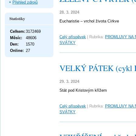
Přehled zdrojů
28. 3. 2024
Statistiky
Eucharistie – vrchol života Církve
Celkem:
3172469
Celý příspěvek
|
Rubrika:
PROMLUVY NA 
Měsíc:
48606
SVÁTKY
Den:
1570
Online:
27
VELKÝ PÁTEK (cykl 
29. 3. 2024
Stát pod Kristovým křížem
Celý příspěvek
|
Rubrika:
PROMLUVY NA 
SVÁTKY