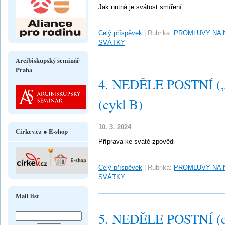
Jak nutná je svátost smíření
Celý příspěvek
|
Rubrika:
PROMLUVY NA 
SVÁTKY
Arcibiskupský seminář
Praha
4. NEDĚLE POSTNÍ („L
(cykl B)
10. 3. 2024
Církev.cz ● E-shop
Příprava ke svaté zpovědi
Celý příspěvek
|
Rubrika:
PROMLUVY NA 
SVÁTKY
Mail list
5. NEDĚLE POSTNÍ (c