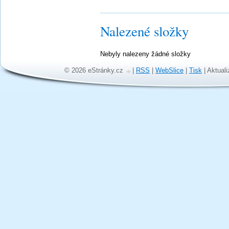
Nalezené složky
Nebyly nalezeny žádné složky
© 2026 eStránky.cz
|
RSS
|
WebSlice
|
Tisk
|
Aktuali