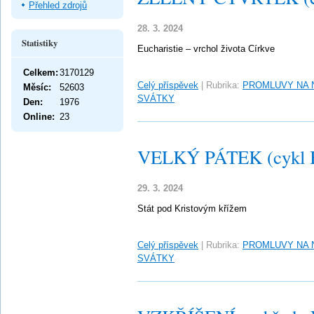
Přehled zdrojů
28. 3. 2024
Statistiky
Eucharistie – vrchol života Církve
Celkem:
3170129
Celý příspěvek
|
Rubrika:
PROMLUVY NA 
Měsíc:
52603
SVÁTKY
Den:
1976
Online:
23
VELKÝ PÁTEK (cykl 
29. 3. 2024
Stát pod Kristovým křížem
Celý příspěvek
|
Rubrika:
PROMLUVY NA 
SVÁTKY