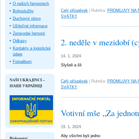
O našich farnostech
Celý příspěvek
|
Rubrika:
PROMLUVY NA 
Bohoslužby
SVÁTKY
Duchovní slovo
Užitečné informace
Zpravodaj farností
2. neděle v mezidobí (c
Odkazy
Kontakty a logistické
údaje
14. 1. 2024
Fotoalbum
Slyšeli a šli
NAŠI UKRAJINCI –
Celý příspěvek
|
Rubrika:
PROMLUVY NA 
НАШІ УКРАЇНЦІ
SVÁTKY
Votivní mše „Za jednot
19. 1. 2024
Aby všichni byli jedno
Biskupství