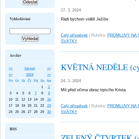
17. 3. 2024
Vyhledávání
Rádi bychom viděli Ježíše
Celý příspěvek
|
Rubrika:
PROMLUVY NA 
SVÁTKY
Archiv
KVĚTNÁ NEDĚLE (cy
<<
červen
>>
<<
2024
>>
24. 3. 2024
Po
Út
St
Čt
Pá
So
Ne
1
2
Mít před očima obraz trpícího Krista
3
4
5
6
7
8
9
10
11
12
13
14
15
16
17
18
19
20
21
22
23
Celý příspěvek
|
Rubrika:
PROMLUVY NA 
SVÁTKY
24
25
26
27
28
29
30
RSS
ZELENÝ ČTVRTEK (c