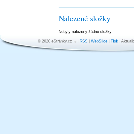
Nalezené složky
Nebyly nalezeny žádné složky
© 2026 eStránky.cz
|
RSS
|
WebSlice
|
Tisk
|
Aktuali