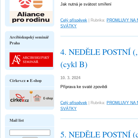
Jak nutná je svátost smíření
Celý příspěvek
|
Rubrika:
PROMLUVY NA 
SVÁTKY
Arcibiskupský seminář
Praha
4. NEDĚLE POSTNÍ („L
(cykl B)
10. 3. 2024
Církev.cz ● E-shop
Příprava ke svaté zpovědi
Celý příspěvek
|
Rubrika:
PROMLUVY NA 
SVÁTKY
Mail list
5. NEDĚLE POSTNÍ (c