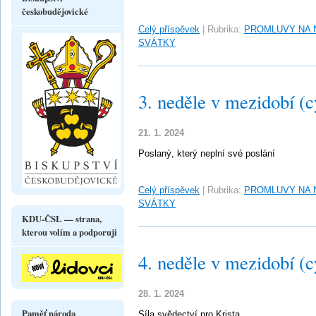
českobudějovické
Celý příspěvek
|
Rubrika:
PROMLUVY NA 
SVÁTKY
3. neděle v mezidobí (c
21. 1. 2024
Poslaný, který neplní své poslání
Celý příspěvek
|
Rubrika:
PROMLUVY NA 
SVÁTKY
KDU-ČSL — strana,
kterou volím a podporuji
4. neděle v mezidobí (c
28. 1. 2024
Paměť národa
Síla svědectví pro Krista