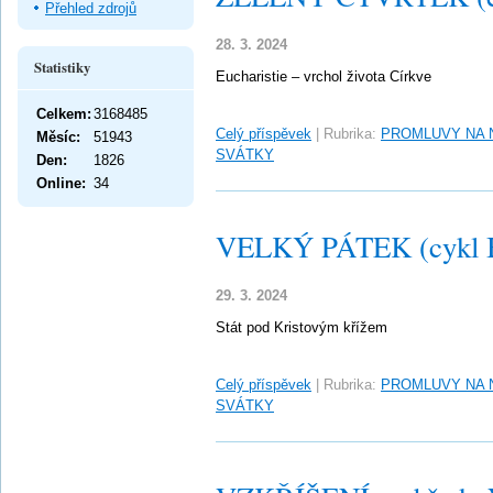
Přehled zdrojů
28. 3. 2024
Statistiky
Eucharistie – vrchol života Církve
Celkem:
3168485
Celý příspěvek
|
Rubrika:
PROMLUVY NA 
Měsíc:
51943
SVÁTKY
Den:
1826
Online:
34
VELKÝ PÁTEK (cykl 
29. 3. 2024
Stát pod Kristovým křížem
Celý příspěvek
|
Rubrika:
PROMLUVY NA 
SVÁTKY