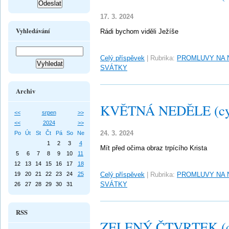
17. 3. 2024
Vyhledávání
Rádi bychom viděli Ježíše
Celý příspěvek
|
Rubrika:
PROMLUVY NA 
SVÁTKY
Archiv
KVĚTNÁ NEDĚLE (cy
<<
srpen
>>
<<
2024
>>
24. 3. 2024
Po
Út
St
Čt
Pá
So
Ne
1
2
3
4
Mít před očima obraz trpícího Krista
5
6
7
8
9
10
11
12
13
14
15
16
17
18
19
20
21
22
23
24
25
Celý příspěvek
|
Rubrika:
PROMLUVY NA 
SVÁTKY
26
27
28
29
30
31
RSS
ZELENÝ ČTVRTEK (c