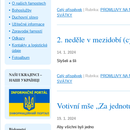
O našich farnostech
Celý příspěvek
|
Rubrika:
PROMLUVY NA 
Bohoslužby
SVÁTKY
Duchovní slovo
Užitečné informace
Zpravodaj farností
2. neděle v mezidobí (c
Odkazy
Kontakty a logistické
údaje
14. 1. 2024
Fotoalbum
Slyšeli a šli
NAŠI UKRAJINCI –
Celý příspěvek
|
Rubrika:
PROMLUVY NA 
НАШІ УКРАЇНЦІ
SVÁTKY
Votivní mše „Za jednot
19. 1. 2024
Aby všichni byli jedno
Biskupství