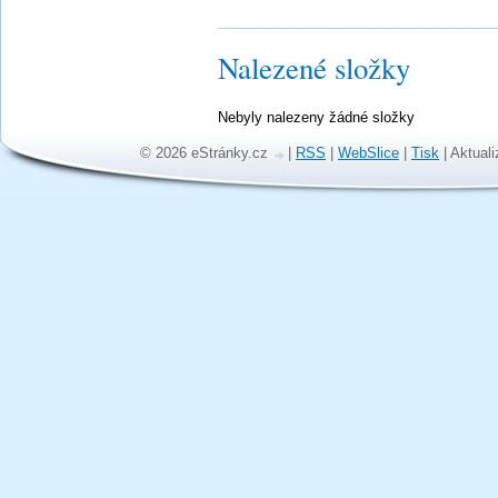
Nalezené složky
Nebyly nalezeny žádné složky
© 2026 eStránky.cz
|
RSS
|
WebSlice
|
Tisk
|
Aktuali