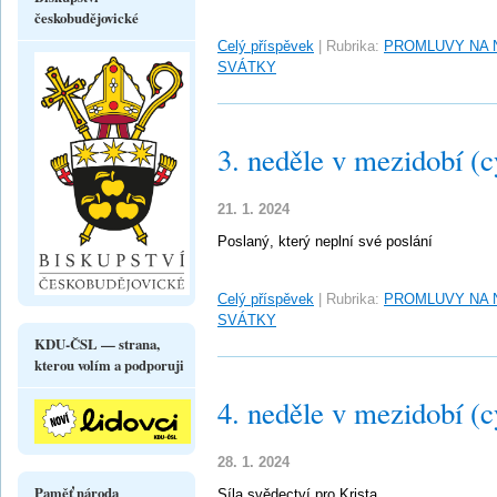
českobudějovické
Celý příspěvek
|
Rubrika:
PROMLUVY NA 
SVÁTKY
3. neděle v mezidobí (c
21. 1. 2024
Poslaný, který neplní své poslání
Celý příspěvek
|
Rubrika:
PROMLUVY NA 
SVÁTKY
KDU-ČSL — strana,
kterou volím a podporuji
4. neděle v mezidobí (c
28. 1. 2024
Paměť národa
Síla svědectví pro Krista