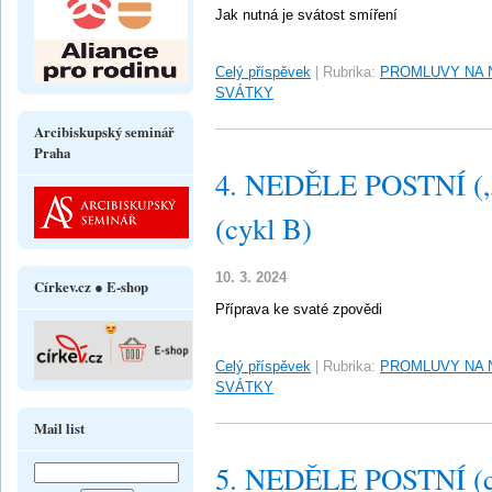
Jak nutná je svátost smíření
Celý příspěvek
|
Rubrika:
PROMLUVY NA 
SVÁTKY
Arcibiskupský seminář
Praha
4. NEDĚLE POSTNÍ („L
(cykl B)
10. 3. 2024
Církev.cz ● E-shop
Příprava ke svaté zpovědi
Celý příspěvek
|
Rubrika:
PROMLUVY NA 
SVÁTKY
Mail list
5. NEDĚLE POSTNÍ (c