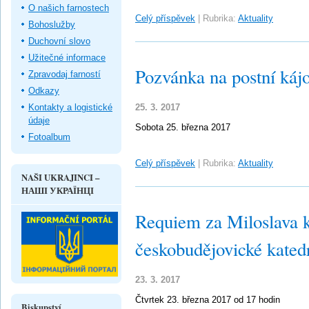
O našich farnostech
Celý příspěvek
|
Rubrika:
Aktuality
Bohoslužby
Duchovní slovo
Užitečné informace
Pozvánka na postní káj
Zpravodaj farností
Odkazy
Kontakty a logistické
25. 3. 2017
údaje
Sobota 25. března 2017
Fotoalbum
Celý příspěvek
|
Rubrika:
Aktuality
NAŠI UKRAJINCI –
НАШІ УКРАЇНЦІ
Requiem za Miloslava k
českobudějovické kated
23. 3. 2017
Čtvrtek 23. března 2017 od 17 hodin
Biskupství