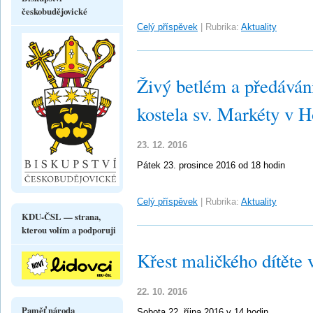
českobudějovické
Celý příspěvek
|
Rubrika:
Aktuality
Živý betlém a předáván
kostela sv. Markéty v H
23. 12. 2016
Pátek 23. prosince 2016 od 18 hodin
Celý příspěvek
|
Rubrika:
Aktuality
KDU-ČSL — strana,
kterou volím a podporuji
Křest maličkého dítěte
22. 10. 2016
Paměť národa
Sobota 22. října 2016 v 14 hodin