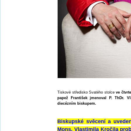
Tiskové středisko Svatého stolce
ve čtvrt
papež František jmenoval P. ThDr. Vl
diecézním biskupem.
Biskupské svěcení a uveden
Mons. Vlastimila Kročila pro