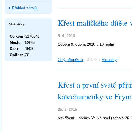
Přehled zdrojů
Křest maličkého dítěte 
Statistiky
9. 4. 2016
Celkem:
3170645
Měsíc:
52605
Sobota 9. dubna 2016 v 10 hodin
Den:
1593
Online:
20
Celý příspěvek
|
Rubrika:
Aktuality
Křest a první svaté při
katechumenky ve Frym
26. 3. 2016
Vzkříšení – obřady Veliké noci (sobota 26.