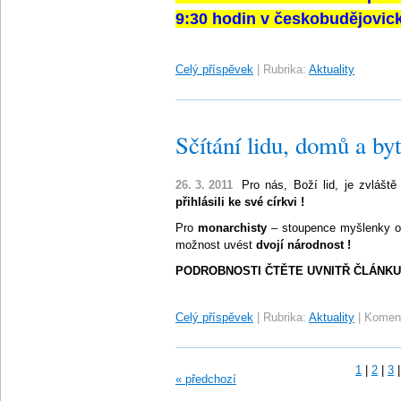
9:30 hodin v českobudějovick
Celý příspěvek
|
Rubrika:
Aktuality
Sčítání lidu, domů a by
26. 3. 2011
Pro nás, Boží lid, je zvlášt
přihlásili ke své církvi !
Pro
monarchisty
– stoupence myšlenky ob
možnost uvést
dvojí národnost !
PODROBNOSTI ČTĚTE UVNITŘ ČLÁNKU 
Celý příspěvek
|
Rubrika:
Aktuality
|
Koment
1
|
2
|
3
|
« předchozí