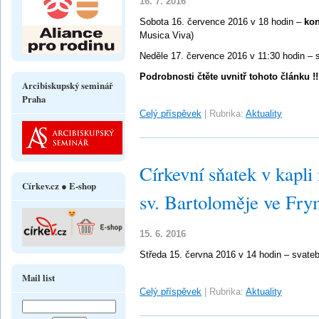
16. 7. 2016
Sobota 16. července 2016 v 18 hodin –
kon
Musica Viva)
Neděle 17. července 2016 v 11:30 hodin –
Podrobnosti čtěte uvnitř tohoto článku !!
Arcibiskupský seminář
Praha
Celý příspěvek
|
Rubrika:
Aktuality
Církevní sňatek v kapli 
Církev.cz ● E-shop
sv. Bartoloměje ve Fr
15. 6. 2016
Středa 15. června 2016 v 14 hodin – svate
Mail list
Celý příspěvek
|
Rubrika:
Aktuality