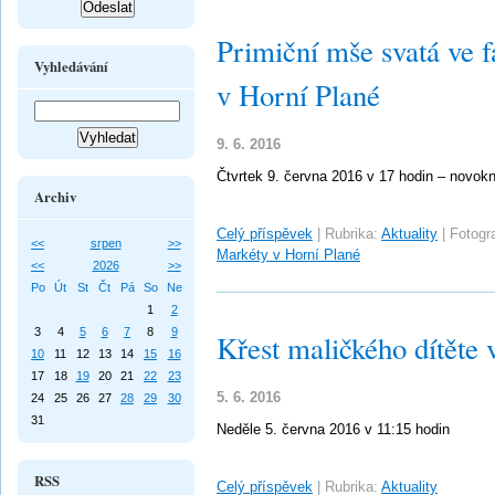
Primiční mše svatá ve f
Vyhledávání
v Horní Plané
9. 6. 2016
Čtvrtek 9. června 2016 v 17 hodin – novok
Archiv
Celý příspěvek
|
Rubrika:
Aktuality
|
Fotogra
<<
srpen
>>
Markéty v Horní Plané
<<
2026
>>
Po
Út
St
Čt
Pá
So
Ne
1
2
3
4
5
6
7
8
9
Křest maličkého dítěte v
10
11
12
13
14
15
16
17
18
19
20
21
22
23
5. 6. 2016
24
25
26
27
28
29
30
31
Neděle 5. června 2016 v 11:15 hodin
RSS
Celý příspěvek
|
Rubrika:
Aktuality