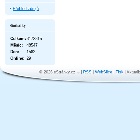
Přehled zdrojů
Statistiky
Celkem:
3172315
Měsíc:
48547
Den:
1582
Online:
29
© 2026 eStránky.cz
|
RSS
|
WebSlice
|
Tisk
|
Aktuali