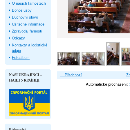
O našich farnostech
Bohoslužby
Duchovní slovo
Užitečné informace
Zpravodaj farností
Odkazy
Kontakty a logistické
údaje
Fotoalbum
NAŠI UKRAJINCI –
← Předchozí
Zp
НАШІ УКРАЇНЦІ
Automatické procházení:
Biskupství