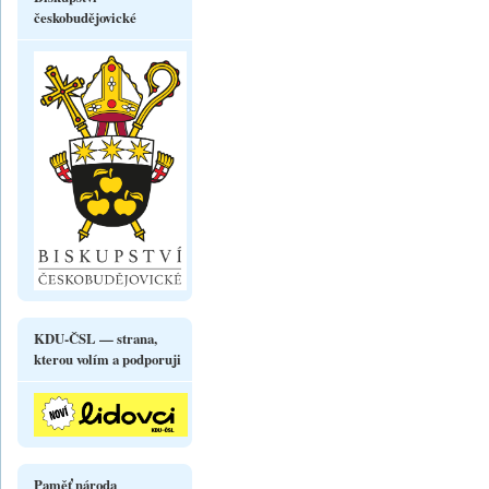
českobudějovické
KDU-ČSL — strana,
kterou volím a podporuji
Paměť národa