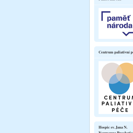
Centrum paliativní p
Hospic sv. Jana N.
Neumanna Prachatic