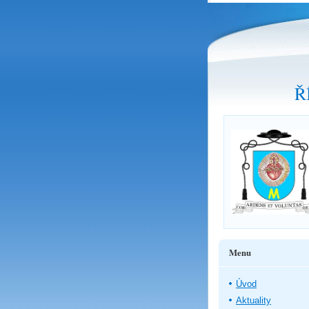
Ř
Menu
Úvod
Aktuality