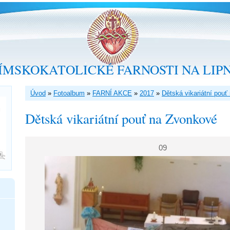
ÍMSKOKATOLICKÉ FARNOSTI NA LIP
Úvod
»
Fotoalbum
»
FARNÍ AKCE
»
2017
»
Dětská vikariátní pou
Dětská vikariátní pouť na Zvonkové
09