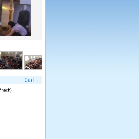
Další →
řinách)