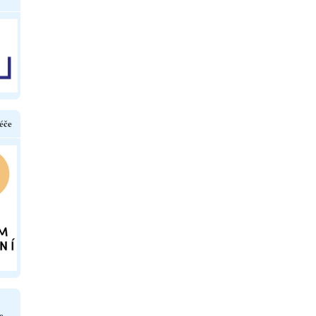
éče
e