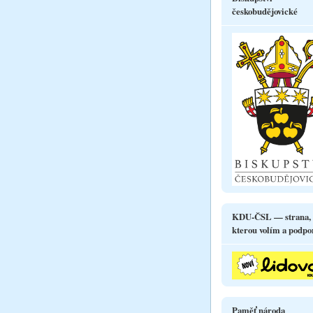
českobudějovické
KDU-ČSL — strana,
kterou volím a podpo
Paměť národa