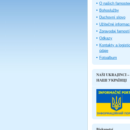
O našich farnoste
Bohoslužby
Duchovní slovo
Užitečné informac
Zpravodaj farností
Odkazy
Kontakty a logisti
údaje
Fotoalbum
NAŠI UKRAJINCI –
НАШІ УКРАЇНЦІ
Biskupství