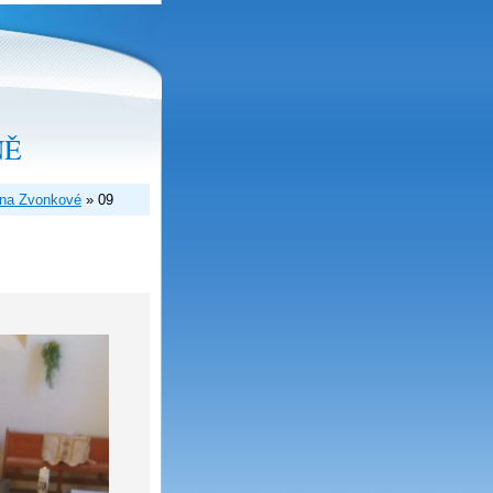
NĚ
ť na Zvonkové
»
09