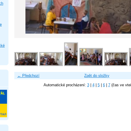
ch
e
cké
← Předchozí
Zpět do složky
Automatické procházení:
3
|
4
|
5
|
6
|
7
(čas ve vte