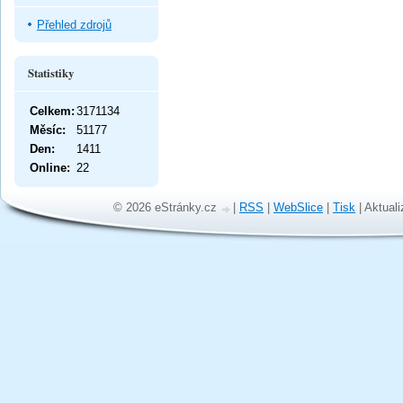
Přehled zdrojů
Statistiky
Celkem:
3171134
Měsíc:
51177
Den:
1411
Online:
22
© 2026 eStránky.cz
|
RSS
|
WebSlice
|
Tisk
|
Aktuali