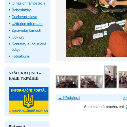
O našich farnostech
Bohoslužby
Duchovní slovo
Užitečné informace
Zpravodaj farností
Odkazy
Kontakty a logistické
údaje
Fotoalbum
NAŠI UKRAJINCI –
НАШІ УКРАЇНЦІ
← Předchozí
Zp
Automatické procházení:
Biskupství