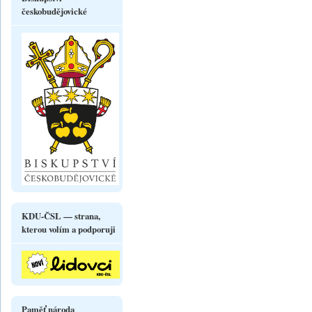
českobudějovické
KDU-ČSL — strana,
kterou volím a podporuji
Paměť národa