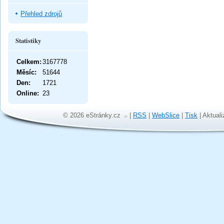
Přehled zdrojů
Statistiky
Celkem:
3167778
Měsíc:
51644
Den:
1721
Online:
23
© 2026 eStránky.cz
|
RSS
|
WebSlice
|
Tisk
|
Aktuali