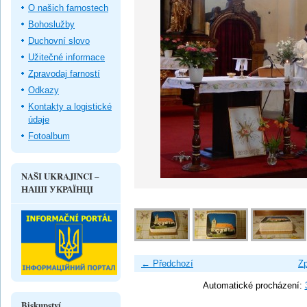
O našich farnostech
Bohoslužby
Duchovní slovo
Užitečné informace
Zpravodaj farností
Odkazy
Kontakty a logistické
údaje
Fotoalbum
NAŠI UKRAJINCI –
НАШІ УКРАЇНЦІ
← Předchozí
Zp
Automatické procházení:
Biskupství