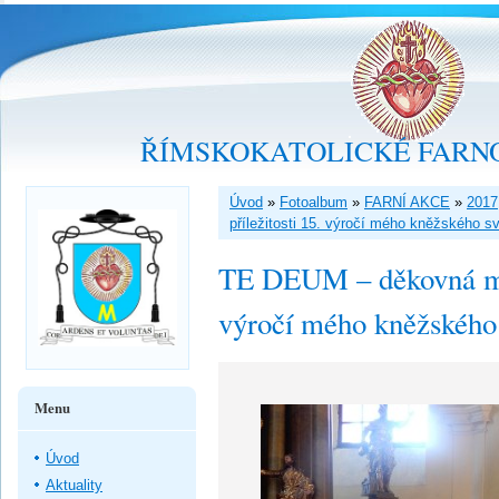
ŘÍMSKOKATOLICKÉ FARNO
Úvod
»
Fotoalbum
»
FARNÍ AKCE
»
2017
příležitosti 15. výročí mého kněžského s
TE DEUM – děkovná mše 
výročí mého kněžského
Menu
Úvod
Aktuality