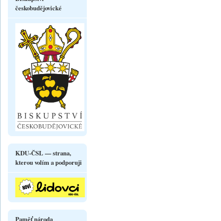
českobudějovické
KDU-ČSL — strana,
kterou volím a podporuji
Paměť národa