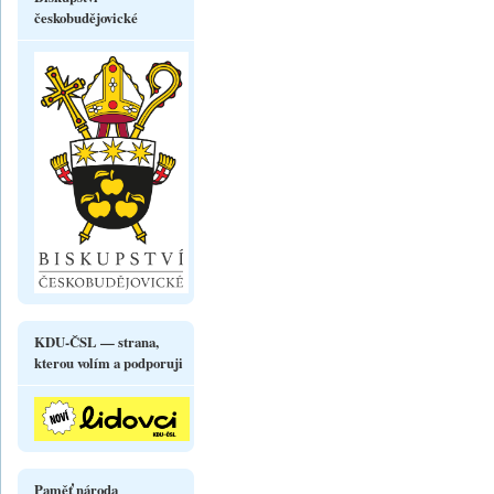
českobudějovické
KDU-ČSL — strana,
kterou volím a podporuji
Paměť národa