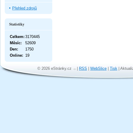
Přehled zdrojů
Statistiky
Celkem:
3170445
Měsíc:
52609
Den:
1750
Online:
19
© 2026 eStránky.cz
|
RSS
|
WebSlice
|
Tisk
|
Aktuali