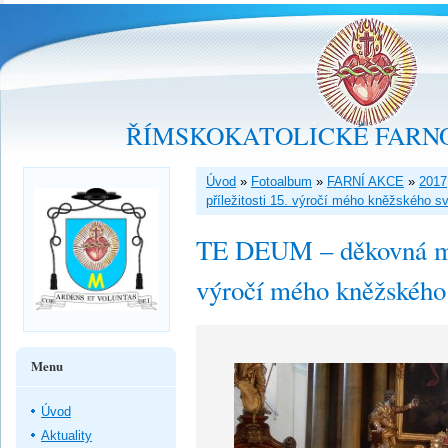
ŘÍMSKOKATOLICKÉ FARNO
Úvod
»
Fotoalbum
»
FARNÍ AKCE
»
2017
příležitosti 15. výročí mého kněžského s
TE DEUM – děkovná mše 
výročí mého kněžského
Menu
Úvod
Aktuality