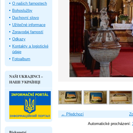
O našich farnostech
Bohoslužby
Duchovní slovo
Užitečné informace
Zpravodaj farností
Odkazy
Kontakty a logistické
údaje
Fotoalbum
NAŠI UKRAJINCI –
НАШІ УКРАЇНЦІ
← Předchozí
Zp
Automatické procházení:
Biskupství