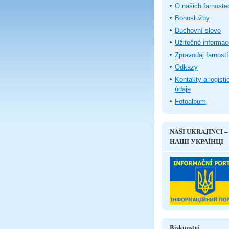
O našich farnoste
Bohoslužby
Duchovní slovo
Užitečné informac
Zpravodaj farností
Odkazy
Kontakty a logisti
údaje
Fotoalbum
NAŠI UKRAJINCI –
НАШІ УКРАЇНЦІ
Biskupství