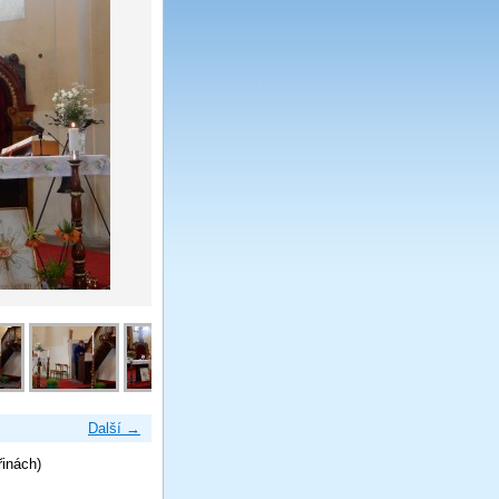
Další →
řinách)