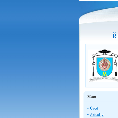
Ř
Menu
Úvod
Aktuality