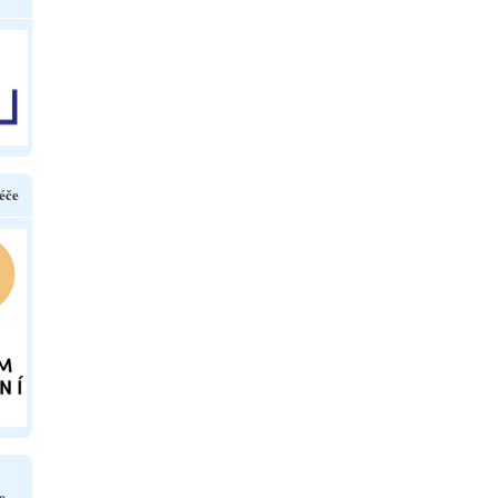
éče
e