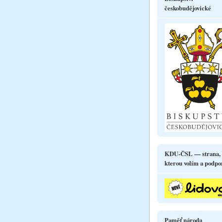
českobudějovické
KDU-ČSL — strana,
kterou volím a podpo
Paměť národa