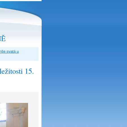
NĚ
še svatá u
žitosti 15.