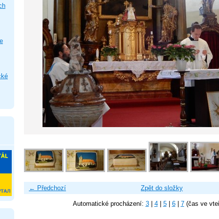
ch
e
cké
← Předchozí
Zpět do složky
Automatické procházení:
3
|
4
|
5
|
6
|
7
(čas ve vte