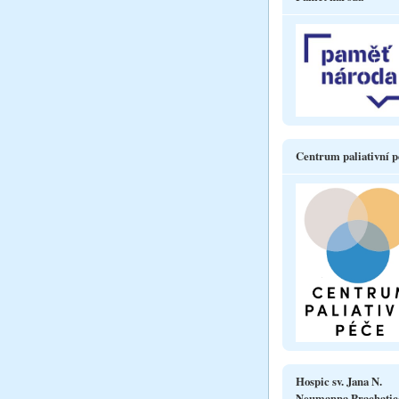
Centrum paliativní p
Hospic sv. Jana N.
Neumanna Prachatic