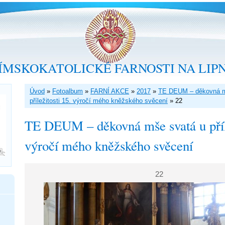
ÍMSKOKATOLICKÉ FARNOSTI NA LIP
Úvod
»
Fotoalbum
»
FARNÍ AKCE
»
2017
»
TE DEUM – děkovná m
příležitosti 15. výročí mého kněžského svěcení
»
22
TE DEUM – děkovná mše svatá u příle
výročí mého kněžského svěcení
22