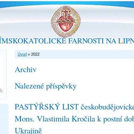
ÍMSKOKATOLICKÉ FARNOSTI NA LIP
Úvod
»
2022
Archiv
Nalezené příspěvky
PASTÝŘSKÝ LIST českobudějovické
Mons. Vlastimila Kročila k postní d
Ukrajině