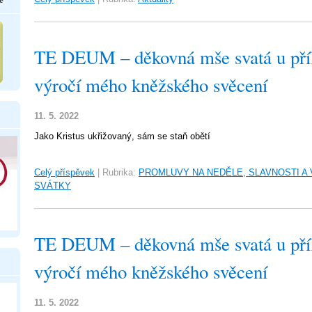
TE DEUM – děkovná mše svatá u příle
výročí mého kněžského svěcení
11. 5. 2022
Jako Kristus ukřižovaný, sám se staň obětí
Celý příspěvek
|
Rubrika:
PROMLUVY NA NEDĚLE, SLAVNOSTI A
SVÁTKY
TE DEUM – děkovná mše svatá u příle
výročí mého kněžského svěcení
11. 5. 2022