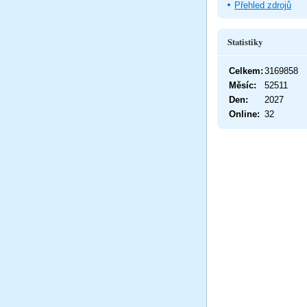
Přehled zdrojů
Statistiky
Celkem:
3169858
Měsíc:
52511
Den:
2027
Online:
32