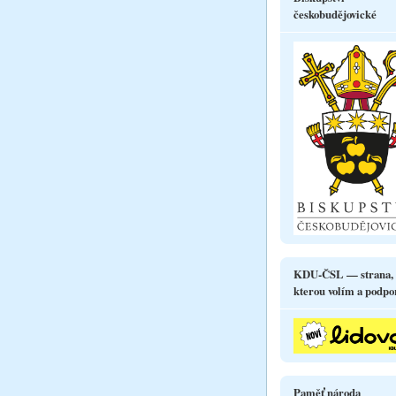
českobudějovické
KDU-ČSL — strana,
kterou volím a podpo
Paměť národa