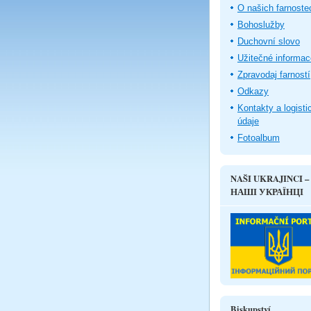
O našich farnoste
Bohoslužby
Duchovní slovo
Užitečné informac
Zpravodaj farností
Odkazy
Kontakty a logisti
údaje
Fotoalbum
NAŠI UKRAJINCI –
НАШІ УКРАЇНЦІ
Biskupství