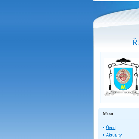
Ř
Menu
Úvod
Aktuality