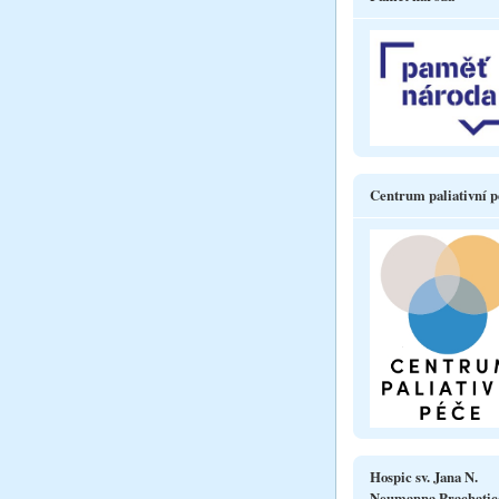
Centrum paliativní p
Hospic sv. Jana N.
Neumanna Prachatic