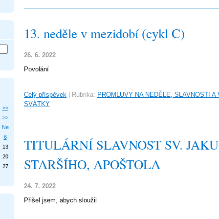
13. neděle v mezidobí (cykl C)
26. 6. 2022
Povolání
Celý příspěvek
|
Rubrika:
PROMLUVY NA NEDĚLE, SLAVNOSTI A
SVÁTKY
>>
>>
Ne
6
TITULÁRNÍ SLAVNOST SV. JAK
13
20
STARŠÍHO, APOŠTOLA
27
24. 7. 2022
Přišel jsem, abych sloužil