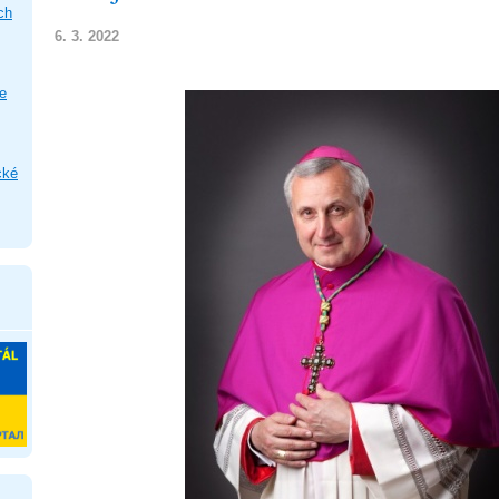
ch
6. 3. 2022
e
cké