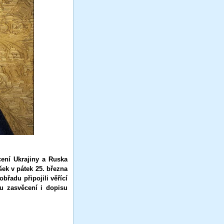
cení Ukrajiny a Ruska
ek v pátek 25. března
břadu připojili věřící
nu zasvěcení i dopisu