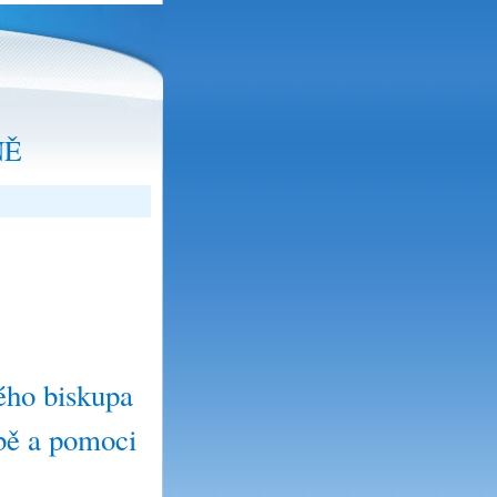
NĚ
ho biskupa
obě a pomoci