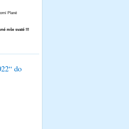
orní Plané
né mše svaté !!!
022“ do