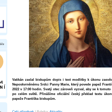
éče
Vatikán zaslal biskupům dopis i text modlitby k úkonu zasvě
Neposkvrněnému Srdci Panny Marie, který povede papež Františ
2022 v 17:00 hodin. Svatý otec zároveň vyzval, aby se k tomuto o
po celém světě. Přinášíme oficiální český překlad textu úko
papeže Františka biskupům.
e
Celý příspěvek
|
Rubrika:
Aktuality