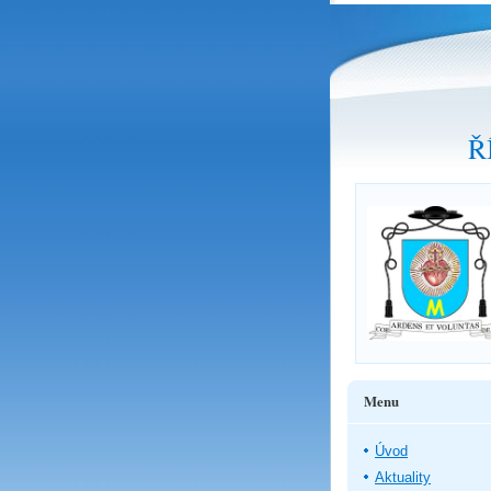
Ř
Menu
Úvod
Aktuality