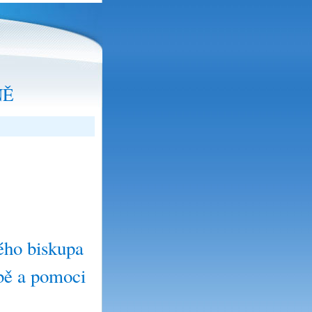
NĚ
ho biskupa
obě a pomoci