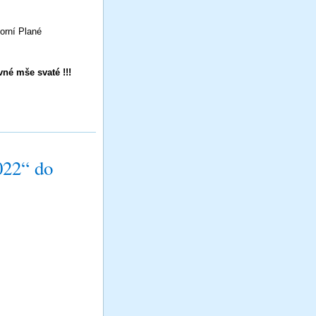
orní Plané
né mše svaté !!!
022“ do