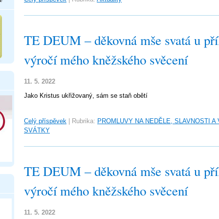
TE DEUM – děkovná mše svatá u příle
výročí mého kněžského svěcení
11. 5. 2022
Jako Kristus ukřižovaný, sám se staň obětí
Celý příspěvek
|
Rubrika:
PROMLUVY NA NEDĚLE, SLAVNOSTI A
SVÁTKY
TE DEUM – děkovná mše svatá u příle
výročí mého kněžského svěcení
11. 5. 2022