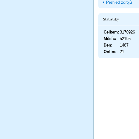
Přehled zdrojů
Statistiky
Celkem:
3170926
Měsíc:
52195
Den:
1487
Online:
21