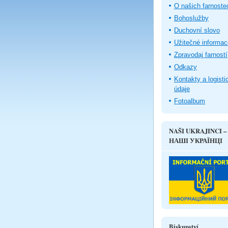
O našich farnoste
Bohoslužby
Duchovní slovo
Užitečné informac
Zpravodaj farností
Odkazy
Kontakty a logisti
údaje
Fotoalbum
NAŠI UKRAJINCI –
НАШІ УКРАЇНЦІ
Biskupství