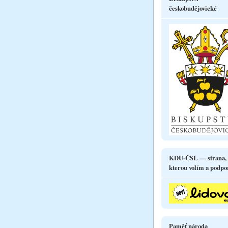
českobudějovické
KDU-ČSL — strana,
kterou volím a podpo
Paměť národa