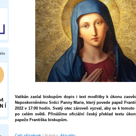
éče
Vatikán zaslal biskupům dopis i text modlitby k úkonu zasvě
Neposkvrněnému Srdci Panny Marie, který povede papež Františ
2022 v 17:00 hodin. Svatý otec zároveň vyzval, aby se k tomuto o
po celém světě. Přinášíme oficiální český překlad textu úko
papeže Františka biskupům.
e
Celý příspěvek
|
Rubrika:
Aktuality