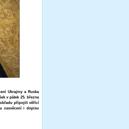
cení Ukrajiny a Ruska
ek v pátek 25. března
břadu připojili věřící
nu zasvěcení i dopisu