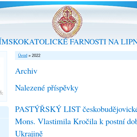
ÍMSKOKATOLICKÉ FARNOSTI NA LIP
Úvod
»
2022
Archiv
Nalezené příspěvky
PASTÝŘSKÝ LIST českobudějovické
Mons. Vlastimila Kročila k postní d
Ukrajině