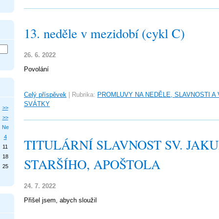
13. neděle v mezidobí (cykl C)
26. 6. 2022
Povolání
Celý příspěvek
|
Rubrika:
PROMLUVY NA NEDĚLE, SLAVNOSTI A
SVÁTKY
>>
>>
Ne
4
TITULÁRNÍ SLAVNOST SV. JAK
11
18
STARŠÍHO, APOŠTOLA
25
24. 7. 2022
Přišel jsem, abych sloužil