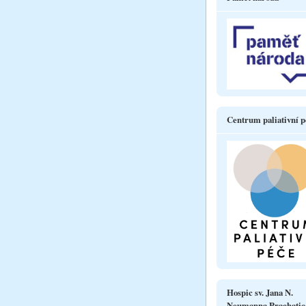
Centrum paliativní p
Hospic sv. Jana N.
Neumanna Prachatic