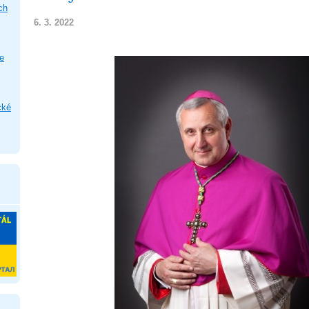
ch
6. 3. 2022
e
cké