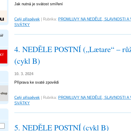
Jak nutná je svátost smíření
Celý příspěvek
|
Rubrika:
PROMLUVY NA NEDĚLE, SLAVNOSTI A
SVÁTKY
ář
4. NEDĚLE POSTNÍ („Lætare“ – růž
(cykl B)
10. 3. 2024
Příprava ke svaté zpovědi
Celý příspěvek
|
Rubrika:
PROMLUVY NA NEDĚLE, SLAVNOSTI A
SVÁTKY
5. NEDĚLE POSTNÍ (cykl B)