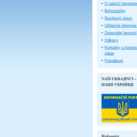
O našich farnoste
Bohoslužby
Duchovní slovo
Užitečné informac
Zpravodaj farností
Odkazy
Kontakty a logisti
údaje
Fotoalbum
NAŠI UKRAJINCI –
НАШІ УКРАЇНЦІ
Biskupství