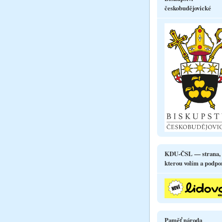
českobudějovické
KDU-ČSL — strana,
kterou volím a podpo
Paměť národa