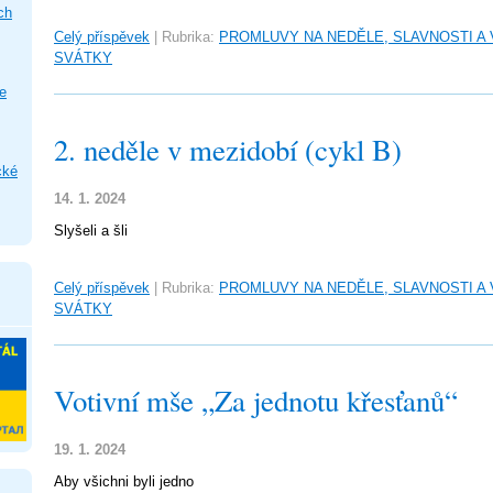
ch
Celý příspěvek
|
Rubrika:
PROMLUVY NA NEDĚLE, SLAVNOSTI A
SVÁTKY
e
2. neděle v mezidobí (cykl B)
cké
14. 1. 2024
Slyšeli a šli
Celý příspěvek
|
Rubrika:
PROMLUVY NA NEDĚLE, SLAVNOSTI A
SVÁTKY
Votivní mše „Za jednotu křesťanů“
19. 1. 2024
Aby všichni byli jedno