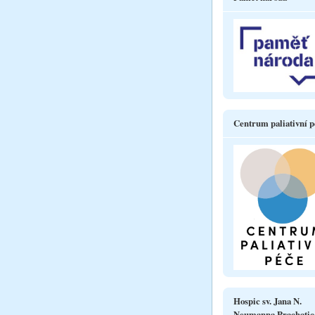
Centrum paliativní p
Hospic sv. Jana N.
Neumanna Prachatic