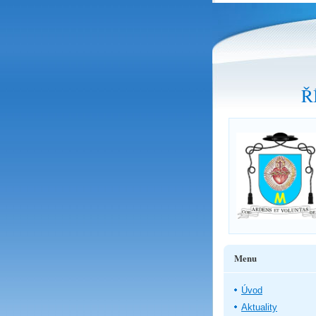
Ř
Menu
Úvod
Aktuality