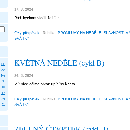
17. 3. 2024
Rádi bychom viděli Ježíše
Celý příspěvek
|
Rubrika:
PROMLUVY NA NEDĚLE, SLAVNOSTI A
SVÁTKY
KVĚTNÁ NEDĚLE (cykl B)
>>
>>
24. 3. 2024
Ne
3
Mít před očima obraz trpícího Krista
10
17
24
Celý příspěvek
|
Rubrika:
PROMLUVY NA NEDĚLE, SLAVNOSTI A
SVÁTKY
31
ZELENÝ ČTVRTEK (cykl B)