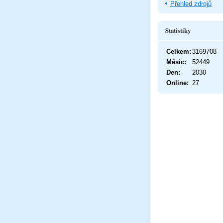
Přehled zdrojů
Statistiky
Celkem:
3169708
Měsíc:
52449
Den:
2030
Online:
27