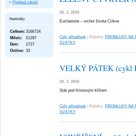
Přehled zdrojů
28. 3. 2024
Statistiky
Eucharistie – vrchol života Církve
Celkem:
3166724
Celý příspěvek
|
Rubrika:
PROMLUVY NA 
Měsíc:
51297
SVÁTKY
Den:
1727
Online:
33
VELKÝ PÁTEK (cykl 
29. 3. 2024
Stát pod Kristovým křížem
Celý příspěvek
|
Rubrika:
PROMLUVY NA 
SVÁTKY