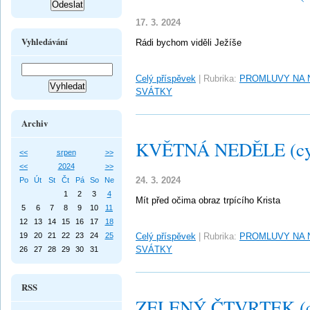
17. 3. 2024
Vyhledávání
Rádi bychom viděli Ježíše
Celý příspěvek
|
Rubrika:
PROMLUVY NA 
SVÁTKY
Archiv
KVĚTNÁ NEDĚLE (cy
<<
srpen
>>
<<
2024
>>
24. 3. 2024
Po
Út
St
Čt
Pá
So
Ne
1
2
3
4
Mít před očima obraz trpícího Krista
5
6
7
8
9
10
11
12
13
14
15
16
17
18
19
20
21
22
23
24
25
Celý příspěvek
|
Rubrika:
PROMLUVY NA 
SVÁTKY
26
27
28
29
30
31
RSS
ZELENÝ ČTVRTEK (c