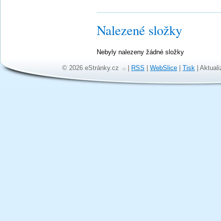
Nalezené složky
Nebyly nalezeny žádné složky
© 2026 eStránky.cz
|
RSS
|
WebSlice
|
Tisk
|
Aktuali