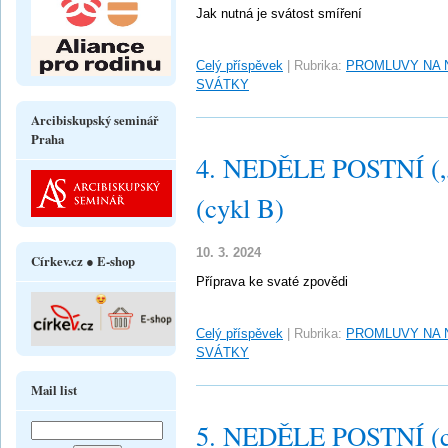
Jak nutná je svátost smíření
Celý příspěvek
|
Rubrika:
PROMLUVY NA 
SVÁTKY
Arcibiskupský seminář
Praha
4. NEDĚLE POSTNÍ („L
(cykl B)
10. 3. 2024
Církev.cz ● E-shop
Příprava ke svaté zpovědi
Celý příspěvek
|
Rubrika:
PROMLUVY NA 
SVÁTKY
Mail list
5. NEDĚLE POSTNÍ (c