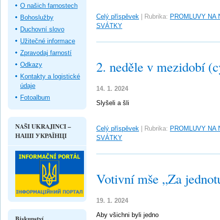
O našich farnostech
Celý příspěvek
|
Rubrika:
PROMLUVY NA 
Bohoslužby
SVÁTKY
Duchovní slovo
Užitečné informace
Zpravodaj farností
2. neděle v mezidobí (c
Odkazy
Kontakty a logistické
údaje
14. 1. 2024
Fotoalbum
Slyšeli a šli
NAŠI UKRAJINCI –
Celý příspěvek
|
Rubrika:
PROMLUVY NA 
НАШІ УКРАЇНЦІ
SVÁTKY
Votivní mše „Za jednot
19. 1. 2024
Aby všichni byli jedno
Biskupství