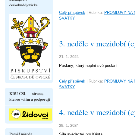
českobudějovické
Celý příspěvek
|
Rubrika:
PROMLUVY NA 
SVÁTKY
3. neděle v mezidobí (c
21. 1. 2024
Poslaný, který neplní své poslání
Celý příspěvek
|
Rubrika:
PROMLUVY NA 
SVÁTKY
KDU-ČSL — strana,
kterou volím a podporuji
4. neděle v mezidobí (c
28. 1. 2024
Paměť národa
Síla svědectví pro Krista