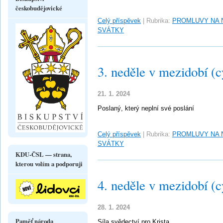
českobudějovické
Celý příspěvek
|
Rubrika:
PROMLUVY NA 
SVÁTKY
3. neděle v mezidobí (c
21. 1. 2024
Poslaný, který neplní své poslání
Celý příspěvek
|
Rubrika:
PROMLUVY NA 
SVÁTKY
KDU-ČSL — strana,
kterou volím a podporuji
4. neděle v mezidobí (c
28. 1. 2024
Paměť národa
Síla svědectví pro Krista