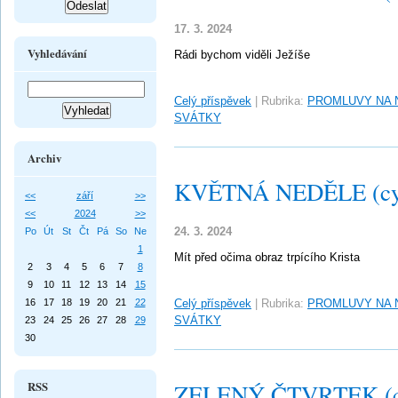
17. 3. 2024
Vyhledávání
Rádi bychom viděli Ježíše
Celý příspěvek
|
Rubrika:
PROMLUVY NA 
SVÁTKY
Archiv
KVĚTNÁ NEDĚLE (cy
<<
září
>>
<<
2024
>>
24. 3. 2024
Po
Út
St
Čt
Pá
So
Ne
1
Mít před očima obraz trpícího Krista
2
3
4
5
6
7
8
9
10
11
12
13
14
15
16
17
18
19
20
21
22
Celý příspěvek
|
Rubrika:
PROMLUVY NA 
SVÁTKY
23
24
25
26
27
28
29
30
RSS
ZELENÝ ČTVRTEK (c