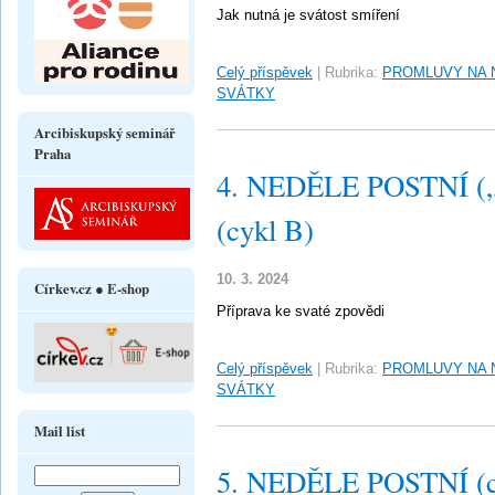
Jak nutná je svátost smíření
Celý příspěvek
|
Rubrika:
PROMLUVY NA 
SVÁTKY
Arcibiskupský seminář
Praha
4. NEDĚLE POSTNÍ („L
(cykl B)
10. 3. 2024
Církev.cz ● E-shop
Příprava ke svaté zpovědi
Celý příspěvek
|
Rubrika:
PROMLUVY NA 
SVÁTKY
Mail list
5. NEDĚLE POSTNÍ (c