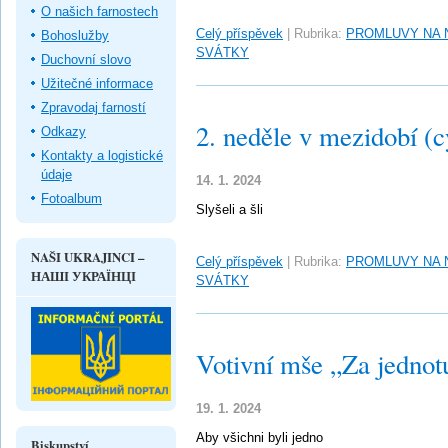
O našich farnostech
Celý příspěvek
|
Rubrika:
PROMLUVY NA 
Bohoslužby
SVÁTKY
Duchovní slovo
Užitečné informace
Zpravodaj farností
2. neděle v mezidobí (c
Odkazy
Kontakty a logistické
údaje
14. 1. 2024
Fotoalbum
Slyšeli a šli
NAŠI UKRAJINCI –
Celý příspěvek
|
Rubrika:
PROMLUVY NA 
НАШІ УКРАЇНЦІ
SVÁTKY
Votivní mše „Za jednot
19. 1. 2024
Aby všichni byli jedno
Biskupství