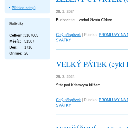
Přehled zdrojů
28. 3. 2024
Eucharistie – vrchol života Církve
Statistiky
Celý příspěvek
|
Rubrika:
PROMLUVY NA 
Celkem:
3167605
SVÁTKY
Měsíc:
51587
Den:
1716
Online:
26
VELKÝ PÁTEK (cykl 
29. 3. 2024
Stát pod Kristovým křížem
Celý příspěvek
|
Rubrika:
PROMLUVY NA 
SVÁTKY