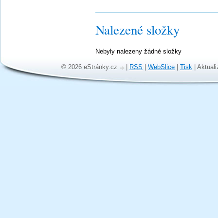
Nalezené složky
Nebyly nalezeny žádné složky
© 2026 eStránky.cz
|
RSS
|
WebSlice
|
Tisk
|
Aktuali