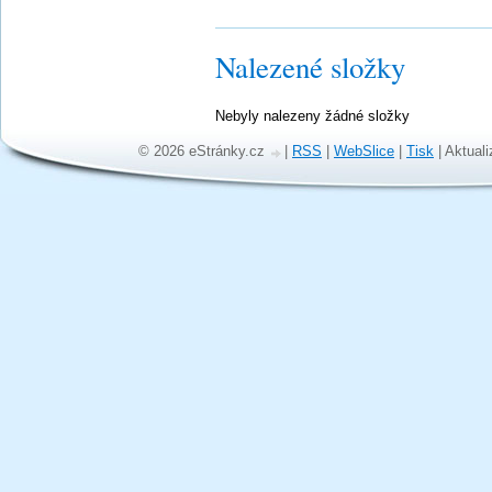
Nalezené složky
Nebyly nalezeny žádné složky
© 2026 eStránky.cz
|
RSS
|
WebSlice
|
Tisk
|
Aktuali