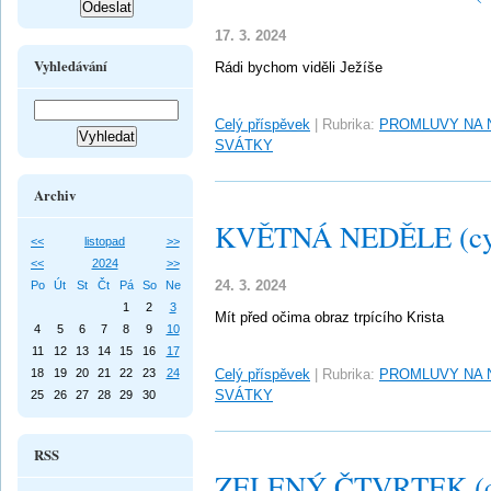
17. 3. 2024
Vyhledávání
Rádi bychom viděli Ježíše
Celý příspěvek
|
Rubrika:
PROMLUVY NA 
SVÁTKY
Archiv
KVĚTNÁ NEDĚLE (cy
<<
listopad
>>
<<
2024
>>
24. 3. 2024
Po
Út
St
Čt
Pá
So
Ne
1
2
3
Mít před očima obraz trpícího Krista
4
5
6
7
8
9
10
11
12
13
14
15
16
17
18
19
20
21
22
23
24
Celý příspěvek
|
Rubrika:
PROMLUVY NA 
SVÁTKY
25
26
27
28
29
30
RSS
ZELENÝ ČTVRTEK (c