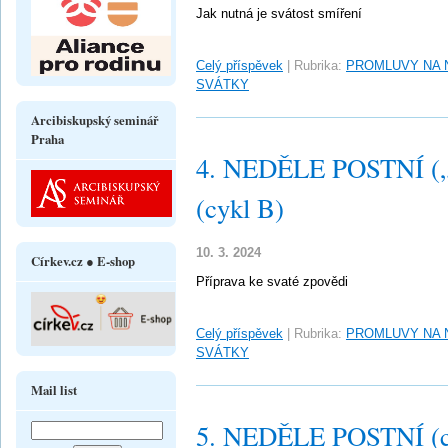
Jak nutná je svátost smíření
Celý příspěvek
|
Rubrika:
PROMLUVY NA 
SVÁTKY
Arcibiskupský seminář
Praha
4. NEDĚLE POSTNÍ („L
(cykl B)
10. 3. 2024
Církev.cz ● E-shop
Příprava ke svaté zpovědi
Celý příspěvek
|
Rubrika:
PROMLUVY NA 
SVÁTKY
Mail list
5. NEDĚLE POSTNÍ (c