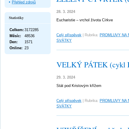
Přehled zdrojů
28. 3. 2024
Statistiky
Eucharistie – vrchol života Církve
Celkem:
3172285
Celý příspěvek
|
Rubrika:
PROMLUVY NA 
Měsíc:
48536
SVÁTKY
Den:
1571
Online:
23
VELKÝ PÁTEK (cykl 
29. 3. 2024
Stát pod Kristovým křížem
Celý příspěvek
|
Rubrika:
PROMLUVY NA 
SVÁTKY