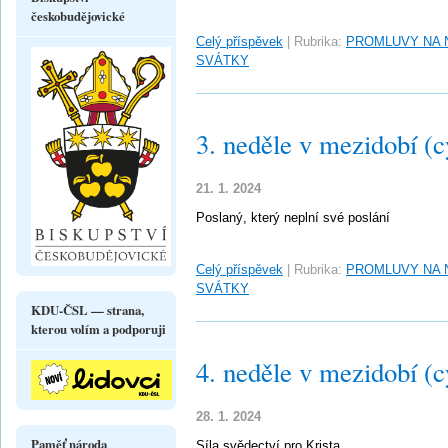
českobudějovické
Celý příspěvek
|
Rubrika:
PROMLUVY NA 
SVÁTKY
3. neděle v mezidobí (c
21. 1. 2024
Poslaný, který neplní své poslání
Celý příspěvek
|
Rubrika:
PROMLUVY NA 
SVÁTKY
KDU-ČSL — strana,
kterou volím a podporuji
4. neděle v mezidobí (c
28. 1. 2024
Paměť národa
Síla svědectví pro Krista