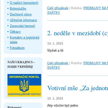
O našich farnostech
Celý příspěvek
|
Rubrika:
PROMLUVY NA 
Bohoslužby
SVÁTKY
Duchovní slovo
Užitečné informace
Zpravodaj farností
2. neděle v mezidobí (c
Odkazy
Kontakty a logistické
údaje
14. 1. 2024
Fotoalbum
Slyšeli a šli
NAŠI UKRAJINCI –
Celý příspěvek
|
Rubrika:
PROMLUVY NA 
НАШІ УКРАЇНЦІ
SVÁTKY
Votivní mše „Za jednot
19. 1. 2024
Aby všichni byli jedno
Biskupství