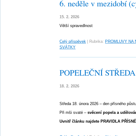
6. neděle v mezidobí (c
15. 2. 2026
Větší spravedlnost
Celý příspěvek
|
Rubrika:
PROMLUVY NA 
SVÁTKY
POPELEČNÍ STŘEDA – 
18. 2. 2026
Středa 18. února 2026 – den přísného půst
Při mši svaté –
svěcení popela a udělová
Uvnitř článku najdete PRAVIDLA PŘÍSN