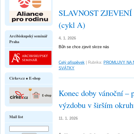
SLAVNOST ZJEVENÍ PÁ
(cykl A)
Arcibiskupský seminář
4. 1. 2026
Praha
Bůh se chce zjevit skrze nás
Celý příspěvek
|
Rubrika:
PROMLUVY NA 
SVÁTKY
Církev.cz ● E-shop
Konec doby vánoční – 
výzdobu v širším okru
Mail list
11. 1. 2026