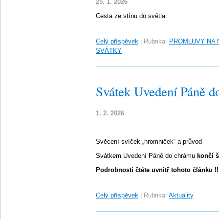
25. 1. 2026
Cesta ze stínu do světla
Celý příspěvek
|
Rubrika:
PROMLUVY NA 
SVÁTKY
Svátek Uvedení Páně d
1. 2. 2026
Svěcení svíček „hromniček“ a průvod
Svátkem Uvedení Páně do chrámu
končí š
Podrobnosti čtěte uvnitř tohoto článku !!
Celý příspěvek
|
Rubrika:
Aktuality