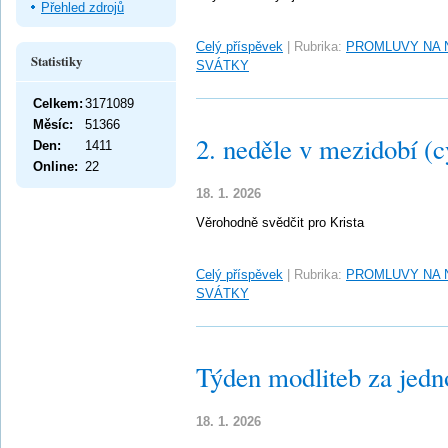
Přehled zdrojů
Celý příspěvek
|
Rubrika:
PROMLUVY NA 
Statistiky
SVÁTKY
Celkem:
3171089
Měsíc:
51366
2. neděle v mezidobí (c
Den:
1411
Online:
22
18. 1. 2026
Věrohodně svědčit pro Krista
Celý příspěvek
|
Rubrika:
PROMLUVY NA 
SVÁTKY
Týden modliteb za jedn
18. 1. 2026