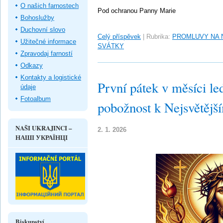
O našich farnostech
Pod ochranou Panny Marie
Bohoslužby
Duchovní slovo
Celý příspěvek
|
Rubrika:
PROMLUVY NA 
Užitečné informace
SVÁTKY
Zpravodaj farností
Odkazy
Kontakty a logistické
První pátek v měsíci le
údaje
Fotoalbum
pobožnost k Nejsvětějš
NAŠI UKRAJINCI –
2. 1. 2026
НАШІ УКРАЇНЦІ
Biskupství