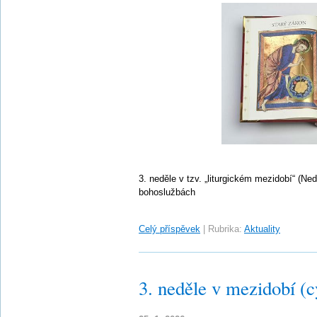
3. neděle v tzv. „liturgickém mezidobí“ (Ne
bohoslužbách
Celý příspěvek
|
Rubrika:
Aktuality
3. neděle v mezidobí (c