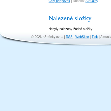
Celý příspěvek
|
Rubrika:
Aktuality
Nalezené složky
Nebyly nalezeny žádné složky
© 2026 eStránky.cz
|
RSS
|
WebSlice
|
Tisk
|
Aktuali