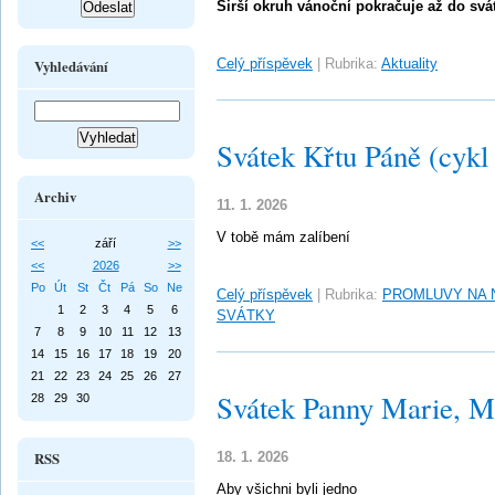
Širší okruh vánoční pokračuje až do sv
Celý příspěvek
|
Rubrika:
Aktuality
Vyhledávání
Svátek Křtu Páně (cykl
Archiv
11. 1. 2026
V tobě mám zalíbení
<<
září
>>
<<
2026
>>
Po
Út
St
Čt
Pá
So
Ne
Celý příspěvek
|
Rubrika:
PROMLUVY NA 
1
2
3
4
5
6
SVÁTKY
7
8
9
10
11
12
13
14
15
16
17
18
19
20
21
22
23
24
25
26
27
Svátek Panny Marie, Ma
28
29
30
RSS
18. 1. 2026
Aby všichni byli jedno