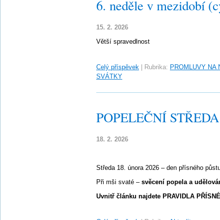
6. neděle v mezidobí (c
15. 2. 2026
Větší spravedlnost
Celý příspěvek
|
Rubrika:
PROMLUVY NA 
SVÁTKY
POPELEČNÍ STŘEDA – 
18. 2. 2026
Středa 18. února 2026 – den přísného půst
Při mši svaté –
svěcení popela a udělová
Uvnitř článku najdete PRAVIDLA PŘÍSN