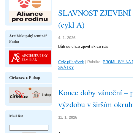
SLAVNOST ZJEVENÍ PÁ
(cykl A)
Arcibiskupský seminář
4. 1. 2026
Praha
Bůh se chce zjevit skrze nás
Celý příspěvek
|
Rubrika:
PROMLUVY NA 
SVÁTKY
Církev.cz ● E-shop
Konec doby vánoční – 
výzdobu v širším okru
Mail list
11. 1. 2026