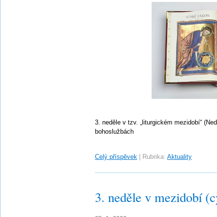
3. neděle v tzv. „liturgickém mezidobí“ (Ne
bohoslužbách
Celý příspěvek
|
Rubrika:
Aktuality
3. neděle v mezidobí (c