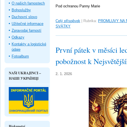
O našich farnostech
Pod ochranou Panny Marie
Bohoslužby
Duchovní slovo
Celý příspěvek
|
Rubrika:
PROMLUVY NA 
Užitečné informace
SVÁTKY
Zpravodaj farností
Odkazy
Kontakty a logistické
První pátek v měsíci le
údaje
Fotoalbum
pobožnost k Nejsvětějš
NAŠI UKRAJINCI –
2. 1. 2026
НАШІ УКРАЇНЦІ
Biskupství