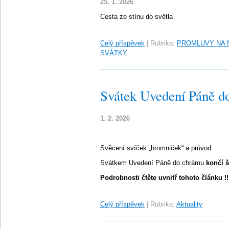
25. 1. 2026
Cesta ze stínu do světla
Celý příspěvek
|
Rubrika:
PROMLUVY NA 
SVÁTKY
Svátek Uvedení Páně d
1. 2. 2026
Svěcení svíček „hromniček“ a průvod
Svátkem Uvedení Páně do chrámu
končí š
Podrobnosti čtěte uvnitř tohoto článku !!
Celý příspěvek
|
Rubrika:
Aktuality