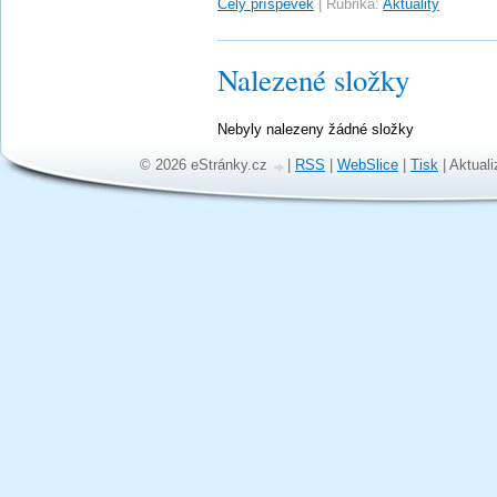
Celý příspěvek
|
Rubrika:
Aktuality
Nalezené složky
Nebyly nalezeny žádné složky
© 2026 eStránky.cz
|
RSS
|
WebSlice
|
Tisk
|
Aktuali