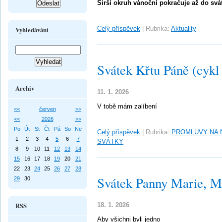
Širší okruh vánoční pokračuje až do sv
Celý příspěvek
|
Rubrika:
Aktuality
Vyhledávání
Svátek Křtu Páně (cykl
Archiv
11. 1. 2026
V tobě mám zalíbení
<<
červen
>>
<<
2026
>>
Po
Út
St
Čt
Pá
So
Ne
Celý příspěvek
|
Rubrika:
PROMLUVY NA 
1
2
3
4
5
6
7
SVÁTKY
8
9
10
11
12
13
14
15
16
17
18
19
20
21
22
23
24
25
26
27
28
Svátek Panny Marie, Ma
29
30
RSS
18. 1. 2026
Aby všichni byli jedno