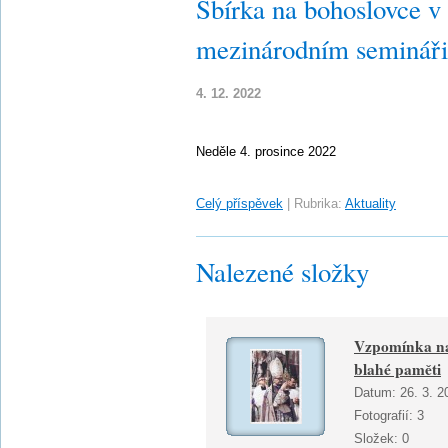
Sbírka na bohoslovce v
mezinárodním semináři
4. 12. 2022
Neděle 4. prosince 2022
Celý příspěvek
|
Rubrika:
Aktuality
Nalezené složky
Vzpomínka na
blahé paměti
Datum:
26. 3. 2
Fotografií:
3
Složek:
0