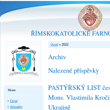
ŘÍMSKOKATOLICKÉ FARNO
Úvod
»
2022
Archiv
Nalezené příspěvky
PASTÝŘSKÝ LIST česk
Menu
Mons. Vlastimila Kroči
Úvod
Ukrajině
Aktuality