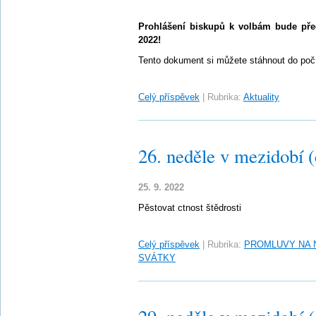
Prohlášení biskupů k volbám bude přeč
2022!
Tento dokument si můžete stáhnout do počí
Celý příspěvek
|
Rubrika:
Aktuality
26. neděle v mezidobí 
25. 9. 2022
Pěstovat ctnost štědrosti
Celý příspěvek
|
Rubrika:
PROMLUVY NA 
SVÁTKY