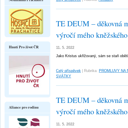
TE DEUM – děkovná mše 
výročí mého kněžského
Hnutí Pro život ČR
11. 5. 2022
Jako Kristus ukřižovaný, sám se staň obět
Celý příspěvek
|
Rubrika:
PROMLUVY NA 
SVÁTKY
TE DEUM – děkovná mše 
Aliance pro rodinu
výročí mého kněžského
11. 5. 2022