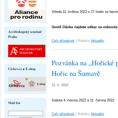
Středa 11. května 2022 v 17 hodin ve farní
Uvnitř článku najdete odkaz na videozáz
Arcibiskupský seminář
Praha
Celý příspěvek
|
Rubrika:
Aktuality
Pozvánka na „Hořické p
Církev.cz ● E-shop
Hořic na Šumavě
11. 6. 2022
Sobota 4. června 2022 a 11. června 2022
Mail list
Celý příspěvek
|
Rubrika:
Aktuality