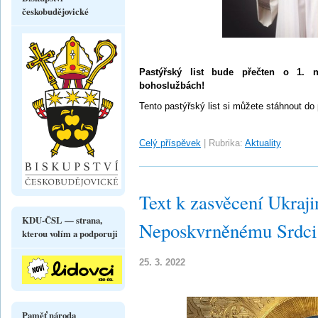
českobudějovické
Pastýřský list bude přečten o 1. n
bohoslužbách!
Tento pastýřský list si můžete stáhnout do
Celý příspěvek
|
Rubrika:
Aktuality
Text k zasvěcení Ukraj
KDU-ČSL — strana,
Neposkvrněnému Srdci
kterou volím a podporuji
25. 3. 2022
Paměť národa