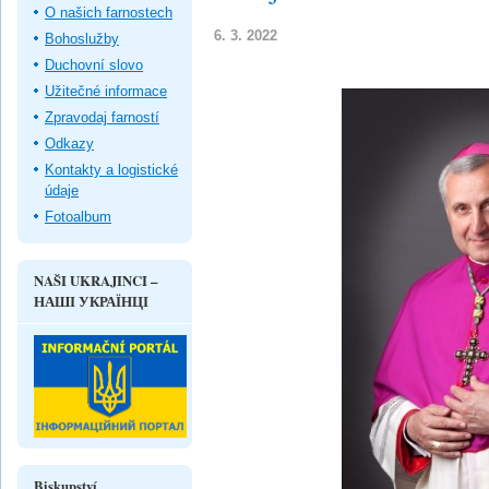
O našich farnostech
6. 3. 2022
Bohoslužby
Duchovní slovo
Užitečné informace
Zpravodaj farností
Odkazy
Kontakty a logistické
údaje
Fotoalbum
NAŠI UKRAJINCI –
НАШІ УКРАЇНЦІ
Biskupství