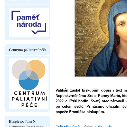
Centrum paliativní péče
Vatikán zaslal biskupům dopis i text 
Neposkvrněnému Srdci Panny Marie, kter
2022 v 17:00 hodin. Svatý otec zároveň v
po celém světě. Přinášíme oficiální č
papeže Františka biskupům.
Hospic sv. Jana N.
Neumanna Prachatice
Celý příspěvek
|
Rubrika:
Aktuality