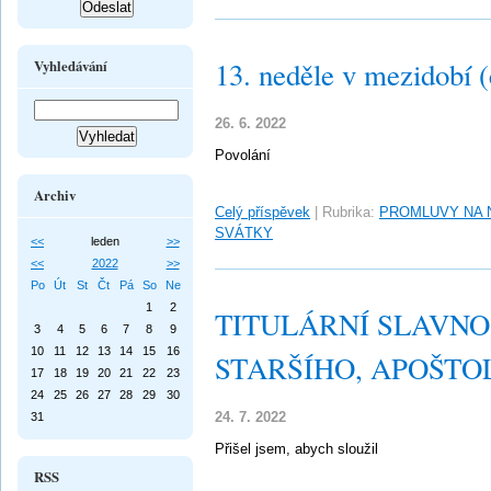
13. neděle v mezidobí 
Vyhledávání
26. 6. 2022
Povolání
Archiv
Celý příspěvek
|
Rubrika:
PROMLUVY NA 
SVÁTKY
<<
leden
>>
<<
2022
>>
Po
Út
St
Čt
Pá
So
Ne
1
2
TITULÁRNÍ SLAVNO
3
4
5
6
7
8
9
10
11
12
13
14
15
16
STARŠÍHO, APOŠTO
17
18
19
20
21
22
23
24
25
26
27
28
29
30
24. 7. 2022
31
Přišel jsem, abych sloužil
RSS