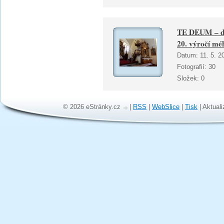
TE DEUM – děk
20. výročí mé
Datum:
11. 5. 2
Fotografií:
30
Složek:
0
© 2026 eStránky.cz
|
RSS
|
WebSlice
|
Tisk
|
Aktuali