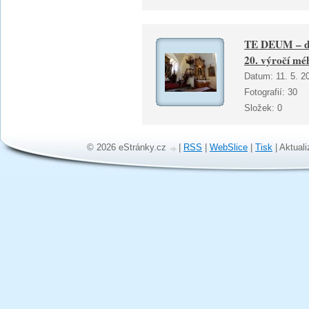
TE DEUM – děk
20. výročí mé
Datum:
11. 5. 2
Fotografií:
30
Složek:
0
© 2026 eStránky.cz
|
RSS
|
WebSlice
|
Tisk
|
Aktuali