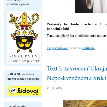
českobudějovické
Pastýřský list bude přečten o 1. n
bohoslužbách!
Tento pastýřský list si můžete stáhnout do
Celý příspěvek
|
Rubrika:
Aktuality
Text k zasvěcení Ukraj
KDU-ČSL — strana,
Neposkvrněnému Srdci
kterou volím a podporuji
25. 3. 2022
Paměť národa