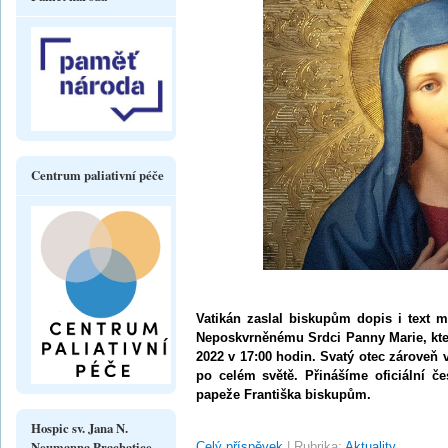
Centrum paliativní péče
Vatikán zaslal biskupům dopis i text 
Neposkvrněnému Srdci Panny Marie, kter
2022 v 17:00 hodin. Svatý otec zároveň v
po celém světě. Přinášíme oficiální č
papeže Františka biskupům.
Hospic sv. Jana N.
Neumanna Prachatice
Celý příspěvek
|
Rubrika:
Aktuality