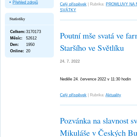
Přehled zdrojů
Celý příspěvek
|
Rubrika:
PROMLUVY NA 
SVÁTKY
Statistiky
Celkem:
3170173
Poutní mše svatá ve far
Měsíc:
52612
Den:
1950
Staršího ve Světlíku
Online:
20
24. 7. 2022
Neděle 24. července 2022 v 11:30 hodin
Celý příspěvek
|
Rubrika:
Aktuality
Pozvánka na slavnost sv
Mikuláše v Českých Bu