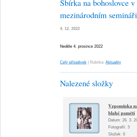
Sbírka na bohoslovce v
mezinárodním semináři
4. 12. 2022
Neděle 4. prosince 2022
Celý příspěvek
|
Rubrika:
Aktuality
Nalezené složky
Vzpomínka na
blahé paměti
Datum:
26. 3. 2
Fotografií:
3
Složek:
0