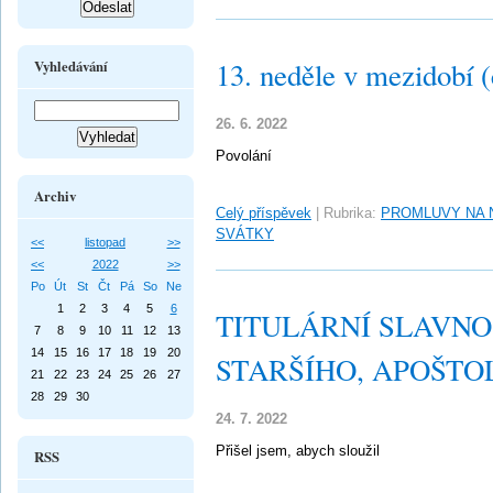
13. neděle v mezidobí 
Vyhledávání
26. 6. 2022
Povolání
Archiv
Celý příspěvek
|
Rubrika:
PROMLUVY NA 
SVÁTKY
<<
listopad
>>
<<
2022
>>
Po
Út
St
Čt
Pá
So
Ne
1
2
3
4
5
6
TITULÁRNÍ SLAVNO
7
8
9
10
11
12
13
14
15
16
17
18
19
20
STARŠÍHO, APOŠTO
21
22
23
24
25
26
27
28
29
30
24. 7. 2022
Přišel jsem, abych sloužil
RSS