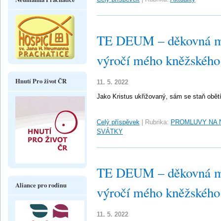
TE DEUM – děkovná mše 
výročí mého kněžského
Hnutí Pro život ČR
11. 5. 2022
Jako Kristus ukřižovaný, sám se staň obět
Celý příspěvek
|
Rubrika:
PROMLUVY NA 
SVÁTKY
TE DEUM – děkovná mše 
Aliance pro rodinu
výročí mého kněžského
11. 5. 2022