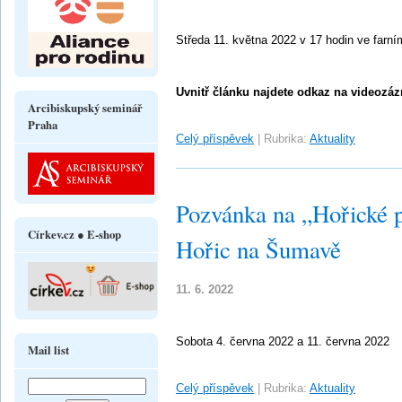
Středa 11. května 2022 v 17 hodin ve farní
Uvnitř článku najdete odkaz na videozáz
Arcibiskupský seminář
Praha
Celý příspěvek
|
Rubrika:
Aktuality
Pozvánka na „Hořické p
Církev.cz ● E-shop
Hořic na Šumavě
11. 6. 2022
Sobota 4. června 2022 a 11. června 2022
Mail list
Celý příspěvek
|
Rubrika:
Aktuality