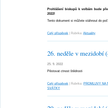
Prohlášení biskupů k volbám bude přeč
2022!
Tento dokument si můžete stáhnout do počí
Celý příspěvek
|
Rubrika:
Aktuality
26. neděle v mezidobí 
25. 9. 2022
Pěstovat ctnost štědrosti
Celý příspěvek
|
Rubrika:
PROMLUVY NA 
SVÁTKY