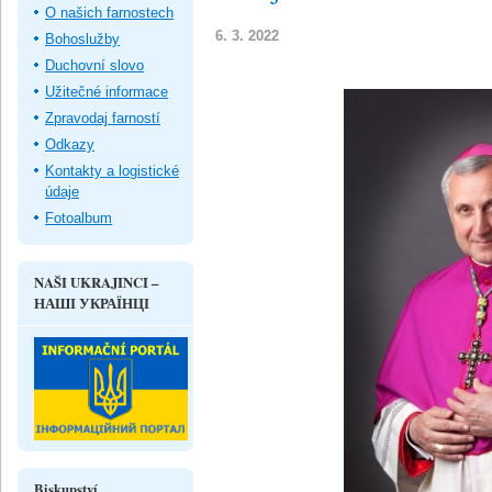
O našich farnostech
6. 3. 2022
Bohoslužby
Duchovní slovo
Užitečné informace
Zpravodaj farností
Odkazy
Kontakty a logistické
údaje
Fotoalbum
NAŠI UKRAJINCI –
НАШІ УКРАЇНЦІ
Biskupství