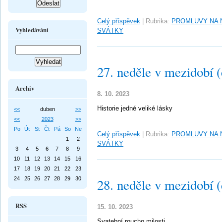
Celý příspěvek
|
Rubrika:
PROMLUVY NA 
Vyhledávání
SVÁTKY
27. neděle v mezidobí 
Archiv
8. 10. 2023
Historie jedné veliké lásky
<<
duben
>>
<<
2023
>>
Po
Út
St
Čt
Pá
So
Ne
Celý příspěvek
|
Rubrika:
PROMLUVY NA 
1
2
SVÁTKY
3
4
5
6
7
8
9
10
11
12
13
14
15
16
17
18
19
20
21
22
23
24
25
26
27
28
29
30
28. neděle v mezidobí 
RSS
15. 10. 2023
Svatební roucho milosti