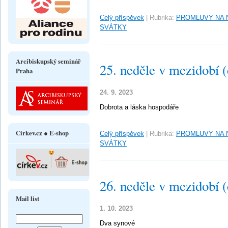
Celý příspěvek
|
Rubrika:
PROMLUVY NA 
SVÁTKY
Arcibiskupský seminář
25. neděle v mezidobí 
Praha
24. 9. 2023
Dobrota a láska hospodáře
Církev.cz ● E-shop
Celý příspěvek
|
Rubrika:
PROMLUVY NA 
SVÁTKY
26. neděle v mezidobí 
Mail list
1. 10. 2023
Dva synové