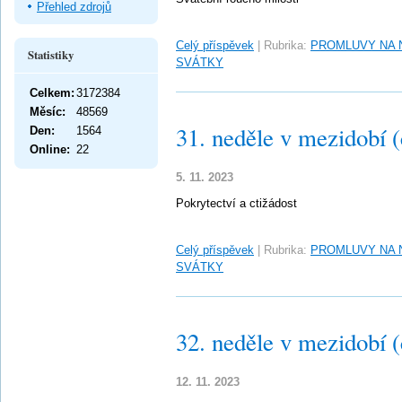
Přehled zdrojů
Celý příspěvek
|
Rubrika:
PROMLUVY NA 
Statistiky
SVÁTKY
Celkem:
3172384
Měsíc:
48569
31. neděle v mezidobí 
Den:
1564
Online:
22
5. 11. 2023
Pokrytectví a ctižádost
Celý příspěvek
|
Rubrika:
PROMLUVY NA 
SVÁTKY
32. neděle v mezidobí 
12. 11. 2023