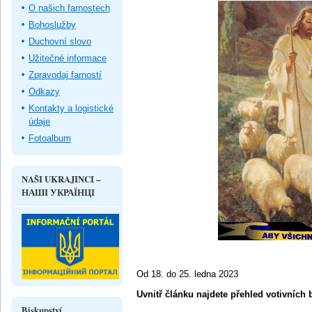
O našich farnostech
Bohoslužby
Duchovní slovo
Užitečné informace
Zpravodaj farností
Odkazy
Kontakty a logistické
údaje
Fotoalbum
NAŠI UKRAJINCI –
НАШІ УКРАЇНЦІ
Od 18. do 25. ledna 2023
Uvnitř článku najdete přehled votivních 
Biskupství