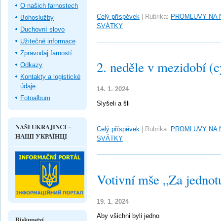
O našich farnostech
Celý příspěvek
|
Rubrika:
PROMLUVY NA 
Bohoslužby
SVÁTKY
Duchovní slovo
Užitečné informace
Zpravodaj farností
2. neděle v mezidobí (c
Odkazy
Kontakty a logistické
údaje
14. 1. 2024
Fotoalbum
Slyšeli a šli
NAŠI UKRAJINCI –
Celý příspěvek
|
Rubrika:
PROMLUVY NA 
НАШІ УКРАЇНЦІ
SVÁTKY
Votivní mše „Za jednot
19. 1. 2024
Aby všichni byli jedno
Biskupství