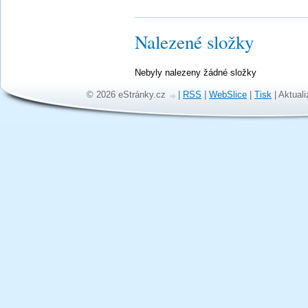
Nalezené složky
Nebyly nalezeny žádné složky
© 2026 eStránky.cz
|
RSS
|
WebSlice
|
Tisk
|
Aktuali