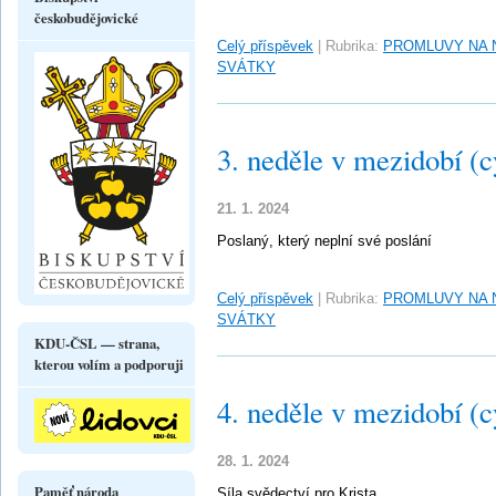
českobudějovické
Celý příspěvek
|
Rubrika:
PROMLUVY NA 
SVÁTKY
3. neděle v mezidobí (c
21. 1. 2024
Poslaný, který neplní své poslání
Celý příspěvek
|
Rubrika:
PROMLUVY NA 
SVÁTKY
KDU-ČSL — strana,
kterou volím a podporuji
4. neděle v mezidobí (c
28. 1. 2024
Paměť národa
Síla svědectví pro Krista