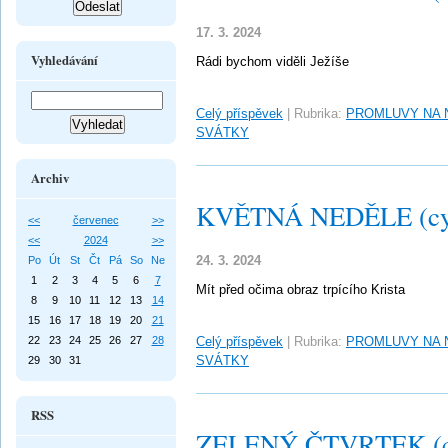
17. 3. 2024
Vyhledávání
Rádi bychom viděli Ježíše
Celý příspěvek
|
Rubrika:
PROMLUVY NA 
SVÁTKY
Archiv
KVĚTNÁ NEDĚLE (cy
<<
červenec
>>
<<
2024
>>
24. 3. 2024
Po
Út
St
Čt
Pá
So
Ne
1
2
3
4
5
6
7
Mít před očima obraz trpícího Krista
8
9
10
11
12
13
14
15
16
17
18
19
20
21
22
23
24
25
26
27
28
Celý příspěvek
|
Rubrika:
PROMLUVY NA 
SVÁTKY
29
30
31
RSS
ZELENÝ ČTVRTEK (c