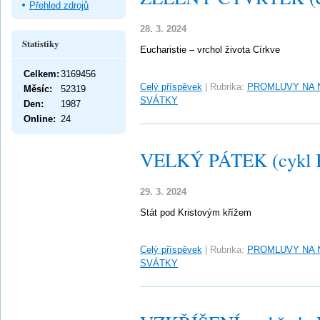
Přehled zdrojů
28. 3. 2024
Statistiky
Eucharistie – vrchol života Církve
Celkem:
3169456
Celý příspěvek
|
Rubrika:
PROMLUVY NA 
Měsíc:
52319
SVÁTKY
Den:
1987
Online:
24
VELKÝ PÁTEK (cykl 
29. 3. 2024
Stát pod Kristovým křížem
Celý příspěvek
|
Rubrika:
PROMLUVY NA 
SVÁTKY