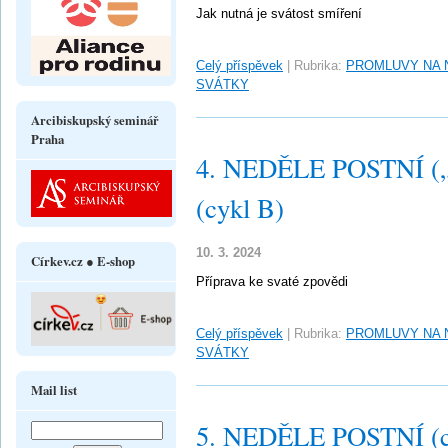
Jak nutná je svátost smíření
Celý příspěvek
|
Rubrika:
PROMLUVY NA 
SVÁTKY
Arcibiskupský seminář
Praha
4. NEDĚLE POSTNÍ („L
(cykl B)
10. 3. 2024
Církev.cz ● E-shop
Příprava ke svaté zpovědi
Celý příspěvek
|
Rubrika:
PROMLUVY NA 
SVÁTKY
Mail list
5. NEDĚLE POSTNÍ (c