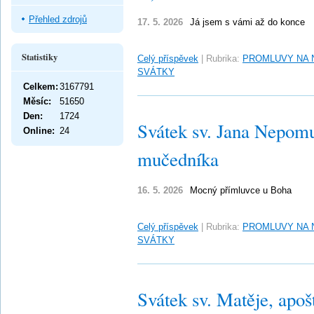
Přehled zdrojů
17. 5. 2026
Já jsem s vámi až do konce
Statistiky
Celý příspěvek
|
Rubrika:
PROMLUVY NA 
SVÁTKY
Celkem:
3167791
Měsíc:
51650
Den:
1724
Svátek sv. Jana Nepom
Online:
24
mučedníka
16. 5. 2026
Mocný přímluvce u Boha
Celý příspěvek
|
Rubrika:
PROMLUVY NA 
SVÁTKY
Svátek sv. Matěje, apoš