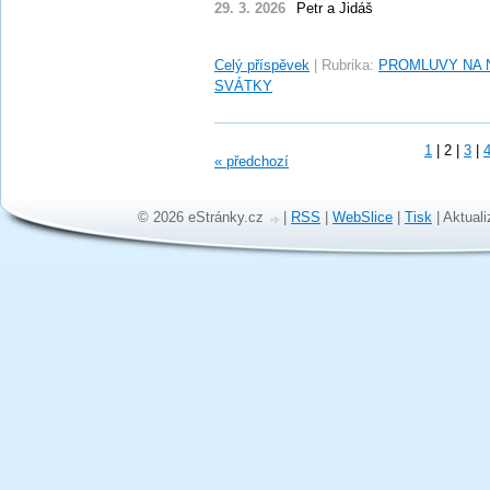
29. 3. 2026
Petr a Jidáš
Celý příspěvek
|
Rubrika:
PROMLUVY NA 
SVÁTKY
1
|
2
|
3
|
« předchozí
© 2026 eStránky.cz
|
RSS
|
WebSlice
|
Tisk
|
Aktuali