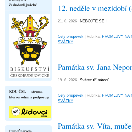
českobudějovické
12. neděle v mezidobí 
21. 6. 2026
NEBOJTE SE !
Celý příspěvek
|
Rubrika:
PROMLUVY NA 
SVÁTKY
Památka sv. Jana Nep
19. 6. 2026
Světec tří národů
KDU-ČSL — strana,
Celý příspěvek
|
Rubrika:
PROMLUVY NA 
kterou volím a podporuji
SVÁTKY
Památka sv. Víta, muče
Paměť národa