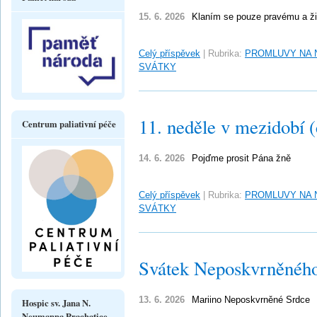
15. 6. 2026
Klaním se pouze pravému a 
Celý příspěvek
|
Rubrika:
PROMLUVY NA 
SVÁTKY
11. neděle v mezidobí 
Centrum paliativní péče
14. 6. 2026
Pojďme prosit Pána žně
Celý příspěvek
|
Rubrika:
PROMLUVY NA 
SVÁTKY
Svátek Neposkvrněného
13. 6. 2026
Mariino Neposkvrněné Srdce
Hospic sv. Jana N.
Neumanna Prachatice