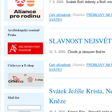
7. 6. 2026
Svátek Boží dobroty a Boží mo
Celý příspěvek
|
Rubrika:
PROMLUVY NA 
SVÁTKY
Arcibiskupský seminář
Praha
SLAVNOST NEJSVĚTĚJ
31. 5. 2026
Člověk je obrazem Božím
Církev.cz ● E-shop
Celý příspěvek
|
Rubrika:
PROMLUVY NA 
SVÁTKY
Svátek Ježíše Krista, 
Mail list
Kněze
28. 5. 2026
Kristus Pán – Nejvyšší kněz 