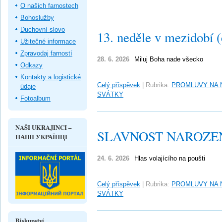
O našich farnostech
Bohoslužby
Duchovní slovo
13. neděle v mezidobí 
Užitečné informace
Zpravodaj farností
28. 6. 2026
Miluj Boha nade všecko
Odkazy
Kontakty a logistické
Celý příspěvek
|
Rubrika:
PROMLUVY NA 
údaje
SVÁTKY
Fotoalbum
NAŠI UKRAJINCI –
SLAVNOST NAROZEN
НАШІ УКРАЇНЦІ
24. 6. 2026
Hlas volajícího na poušti
Celý příspěvek
|
Rubrika:
PROMLUVY NA 
SVÁTKY
Biskupství