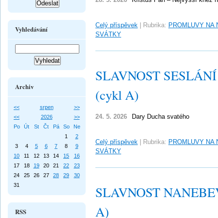
Celý příspěvek
|
Rubrika:
PROMLUVY NA 
Vyhledávání
SVÁTKY
SLAVNOST SESLÁN
Archiv
(cykl A)
<<
srpen
>>
24. 5. 2026
Dary Ducha svatého
<<
2026
>>
Po
Út
St
Čt
Pá
So
Ne
1
2
Celý příspěvek
|
Rubrika:
PROMLUVY NA 
3
4
5
6
7
8
9
SVÁTKY
10
11
12
13
14
15
16
17
18
19
20
21
22
23
24
25
26
27
28
29
30
31
SLAVNOST NANEBEV
A)
RSS