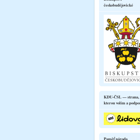
českobudějovické
KDU-ČSL — strana,
kterou volím a podpo
Paměť národa