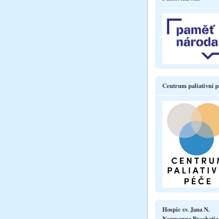
Centrum paliativní p
Hospic sv. Jana N.
Neumanna Prachatic