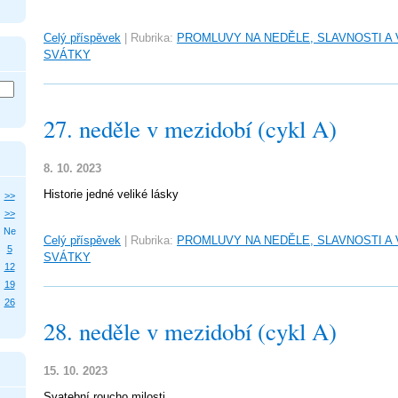
Celý příspěvek
|
Rubrika:
PROMLUVY NA NEDĚLE, SLAVNOSTI A
SVÁTKY
27. neděle v mezidobí (cykl A)
8. 10. 2023
Historie jedné veliké lásky
>>
>>
Ne
Celý příspěvek
|
Rubrika:
PROMLUVY NA NEDĚLE, SLAVNOSTI A
5
SVÁTKY
12
19
26
28. neděle v mezidobí (cykl A)
15. 10. 2023
Svatební roucho milosti