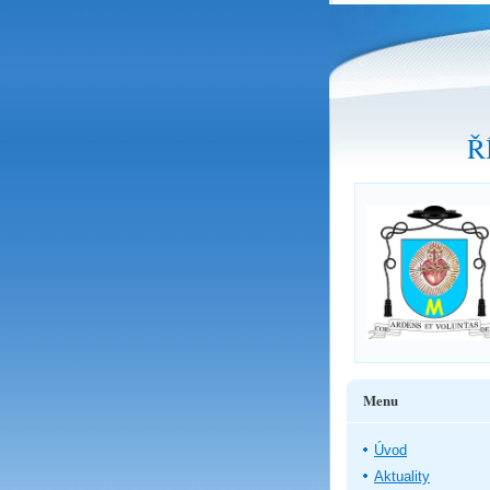
Ř
Menu
Úvod
Aktuality