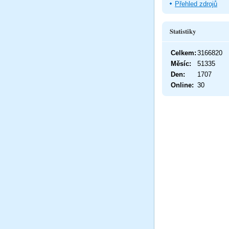
Přehled zdrojů
Statistiky
Celkem:
3166820
Měsíc:
51335
Den:
1707
Online:
30