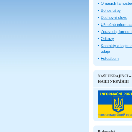
O našich farnoste
Bohoslužby
Duchovní slovo
Užitečné informac
Zpravodaj farností
Odkazy
Kontakty a logisti
údaje
Fotoalbum
NAŠI UKRAJINCI –
НАШІ УКРАЇНЦІ
Biskupství