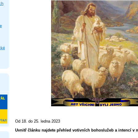
ch
e
cké
Od 18. do 25. ledna 2023
Uvnitř článku najdete přehled votivních bohoslužeb a intencí v n