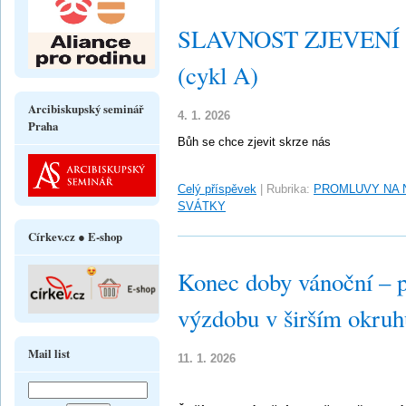
SLAVNOST ZJEVENÍ PÁ
(cykl A)
Arcibiskupský seminář
4. 1. 2026
Praha
Bůh se chce zjevit skrze nás
Celý příspěvek
|
Rubrika:
PROMLUVY NA 
SVÁTKY
Církev.cz ● E-shop
Konec doby vánoční – 
výzdobu v širším okru
Mail list
11. 1. 2026