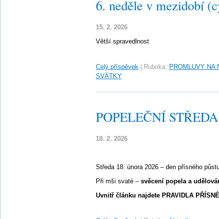
6. neděle v mezidobí (c
15. 2. 2026
Větší spravedlnost
Celý příspěvek
|
Rubrika:
PROMLUVY NA 
SVÁTKY
POPELEČNÍ STŘEDA – 
18. 2. 2026
Středa 18. února 2026 – den přísného půst
Při mši svaté –
svěcení popela a udělová
Uvnitř článku najdete PRAVIDLA PŘÍSN