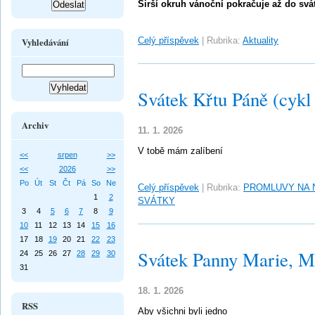
Širší okruh vánoční pokračuje až do sv
Celý příspěvek
|
Rubrika:
Aktuality
Vyhledávání
Svátek Křtu Páně (cykl
Archiv
11. 1. 2026
V tobě mám zalíbení
<<
srpen
>>
<<
2026
>>
Po
Út
St
Čt
Pá
So
Ne
Celý příspěvek
|
Rubrika:
PROMLUVY NA 
1
2
SVÁTKY
3
4
5
6
7
8
9
10
11
12
13
14
15
16
17
18
19
20
21
22
23
Svátek Panny Marie, Ma
24
25
26
27
28
29
30
31
18. 1. 2026
RSS
Aby všichni byli jedno