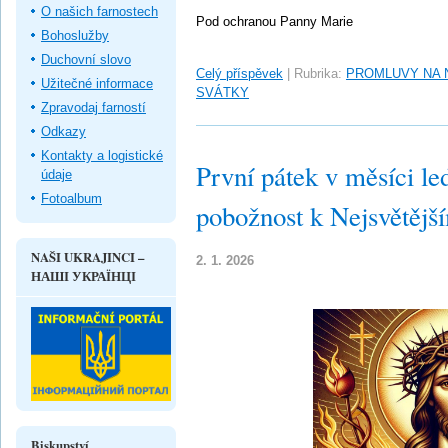
O našich farnostech
Pod ochranou Panny Marie
Bohoslužby
Duchovní slovo
Celý příspěvek
|
Rubrika:
PROMLUVY NA 
Užitečné informace
SVÁTKY
Zpravodaj farností
Odkazy
Kontakty a logistické
První pátek v měsíci le
údaje
Fotoalbum
pobožnost k Nejsvětějš
NAŠI UKRAJINCI –
2. 1. 2026
НАШІ УКРАЇНЦІ
Biskupství