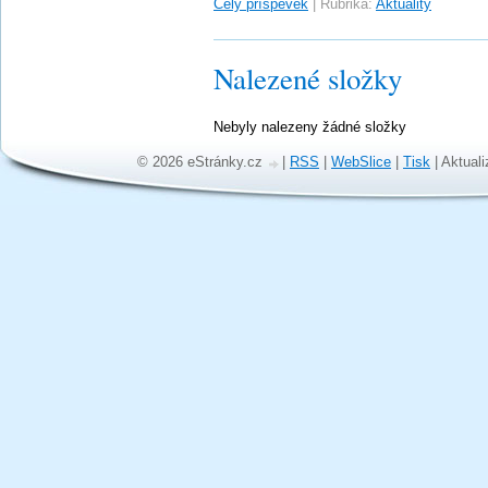
Celý příspěvek
|
Rubrika:
Aktuality
Nalezené složky
Nebyly nalezeny žádné složky
© 2026 eStránky.cz
|
RSS
|
WebSlice
|
Tisk
|
Aktuali