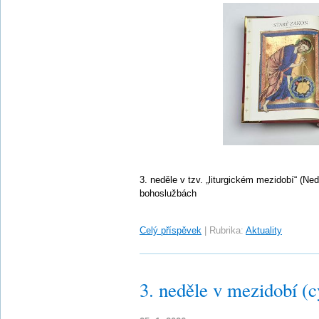
3. neděle v tzv. „liturgickém mezidobí“ (Ne
bohoslužbách
Celý příspěvek
|
Rubrika:
Aktuality
3. neděle v mezidobí (c