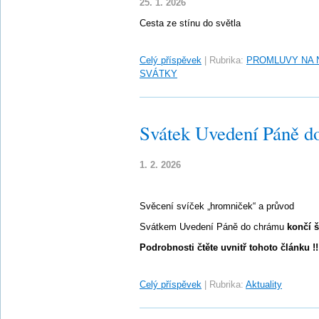
25. 1. 2026
Cesta ze stínu do světla
Celý příspěvek
|
Rubrika:
PROMLUVY NA 
SVÁTKY
Svátek Uvedení Páně d
1. 2. 2026
Svěcení svíček „hromniček“ a průvod
Svátkem Uvedení Páně do chrámu
končí š
Podrobnosti čtěte uvnitř tohoto článku !!
Celý příspěvek
|
Rubrika:
Aktuality