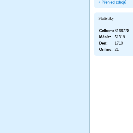
Přehled zdrojů
Statistiky
Celkem:
3166778
Měsíc:
51319
Den:
1710
Online:
21