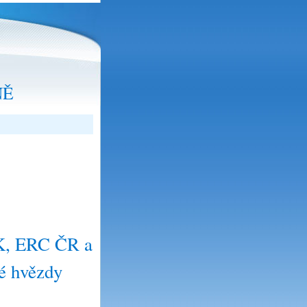
NĚ
BK, ERC ČR a
é hvězdy