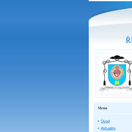
Ř
Menu
Úvod
Aktuality