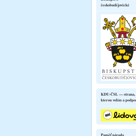
českobudějovické
KDU-ČSL — strana,
kterou volím a podpo
Paměť národa