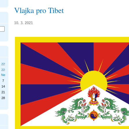
Vlajka pro Tibet
10. 3. 2021
>>
>>
Ne
7
14
21
28