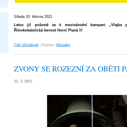
Středa 10. března 2021
Letos již pošesté se k mezinárodní kampani „Vlajka pr
Římskokatolická farnost Horní Planá !!!
Celý příspěvek
|
Rubrika:
Aktuality
ZVONY SE ROZEZNÍ ZA OBĚTI 
22. 3. 2021