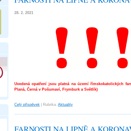
28. 2. 2021
Uvedená opatření jsou platná na území římskokatolických far
Planá, Černá v Pošumaví, Frymburk a Světlík)
Celý příspěvek
|
Rubrika:
Aktuality
FARNOSTI NA LIPNĚ A KORONA