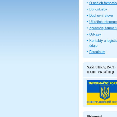
O našich farnoste
Bohoslužby
Duchovní slovo
Užitečné informac
Zpravodaj farností
Odkazy
Kontakty a logisti
údaje
Fotoalbum
NAŠI UKRAJINCI –
НАШІ УКРАЇНЦІ
Biskupství