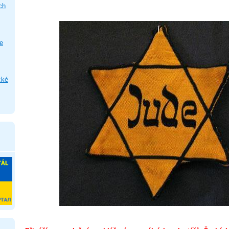
ch
e
cké