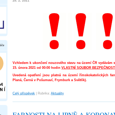
28. 2. 2021
éče
Vzhledem k ukončení nouzového stavu na území ČR vydávám s 
15. února 2021 od 00:00 hodin
VLASTNÍ SOUBOR BEZPEČNOST
Uvedená opatření jsou platná na území římskokatolických far
Planá, Černá v Pošumaví, Frymburk a Světlík).
Celý příspěvek
|
Rubrika:
Aktuality
FARNOSTI NA LIPNĚ A KORONAV
e