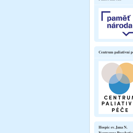
Centrum paliativní p
Hospic sv. Jana N.
Neumanna Prachatic