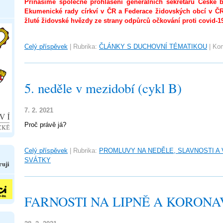
Přinášíme společné prohlášení generálních sekretářů České b
Ekumenické rady církví v ČR a Federace židovských obcí v ČR
žluté židovské hvězdy ze strany odpůrců očkování proti covid-1
Celý příspěvek
|
Rubrika:
ČLÁNKY S DUCHOVNÍ TÉMATIKOU
|
Kom
5. neděle v mezidobí (cykl B)
7. 2. 2021
Proč právě já?
Celý příspěvek
|
Rubrika:
PROMLUVY NA NEDĚLE, SLAVNOSTI A
SVÁTKY
ruji
FARNOSTI NA LIPNĚ A KORONAV