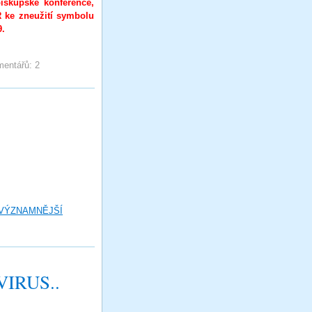
iskupské konference,
 ke zneužití symbolu
9.
entářů:
2
 VÝZNAMNĚJŠÍ
IRUS..