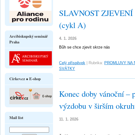
SLAVNOST ZJEVENÍ PÁ
(cykl A)
Arcibiskupský seminář
4. 1. 2026
Praha
Bůh se chce zjevit skrze nás
Celý příspěvek
|
Rubrika:
PROMLUVY NA 
SVÁTKY
Církev.cz ● E-shop
Konec doby vánoční – 
výzdobu v širším okru
Mail list
11. 1. 2026