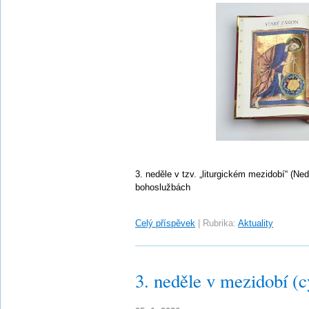
3. neděle v tzv. „liturgickém mezidobí“ (Ne
bohoslužbách
Celý příspěvek
|
Rubrika:
Aktuality
3. neděle v mezidobí (c