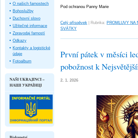
O našich farnostech
Pod ochranou Panny Marie
Bohoslužby
Duchovní slovo
Celý příspěvek
|
Rubrika:
PROMLUVY NA 
Užitečné informace
SVÁTKY
Zpravodaj farností
Odkazy
Kontakty a logistické
První pátek v měsíci le
údaje
Fotoalbum
pobožnost k Nejsvětějš
NAŠI UKRAJINCI –
2. 1. 2026
НАШІ УКРАЇНЦІ
Biskupství