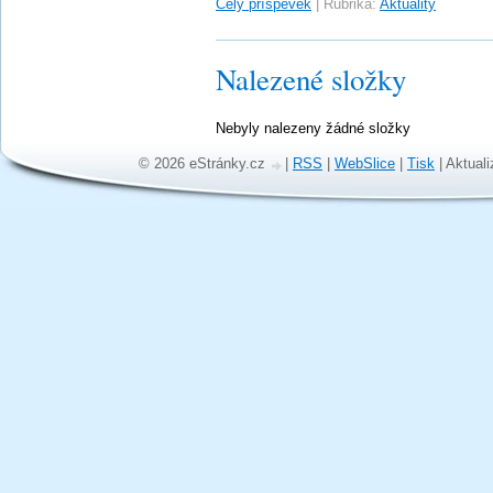
Celý příspěvek
|
Rubrika:
Aktuality
Nalezené složky
Nebyly nalezeny žádné složky
© 2026 eStránky.cz
|
RSS
|
WebSlice
|
Tisk
|
Aktuali