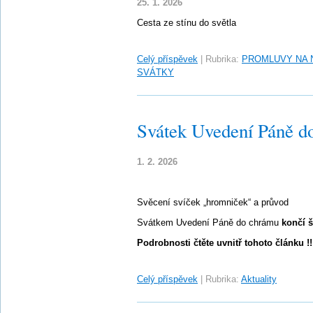
25. 1. 2026
Cesta ze stínu do světla
Celý příspěvek
|
Rubrika:
PROMLUVY NA 
SVÁTKY
Svátek Uvedení Páně d
1. 2. 2026
Svěcení svíček „hromniček“ a průvod
Svátkem Uvedení Páně do chrámu
končí š
Podrobnosti čtěte uvnitř tohoto článku !!
Celý příspěvek
|
Rubrika:
Aktuality