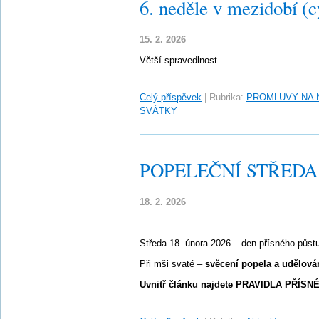
6. neděle v mezidobí (c
15. 2. 2026
Větší spravedlnost
Celý příspěvek
|
Rubrika:
PROMLUVY NA 
SVÁTKY
POPELEČNÍ STŘEDA – 
18. 2. 2026
Středa 18. února 2026 – den přísného půst
Při mši svaté –
svěcení popela a udělová
Uvnitř článku najdete PRAVIDLA PŘÍSN