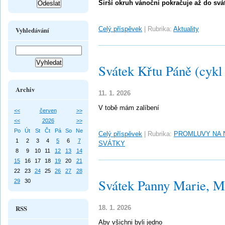
Širší okruh vánoční pokračuje až do sv
Celý příspěvek
|
Rubrika:
Aktuality
Vyhledávání
Svátek Křtu Páně (cykl
Archiv
11. 1. 2026
V tobě mám zalíbení
<<
červen
>>
<<
2026
>>
Po
Út
St
Čt
Pá
So
Ne
Celý příspěvek
|
Rubrika:
PROMLUVY NA 
1
2
3
4
5
6
7
SVÁTKY
8
9
10
11
12
13
14
15
16
17
18
19
20
21
22
23
24
25
26
27
28
Svátek Panny Marie, Ma
29
30
RSS
18. 1. 2026
Aby všichni byli jedno